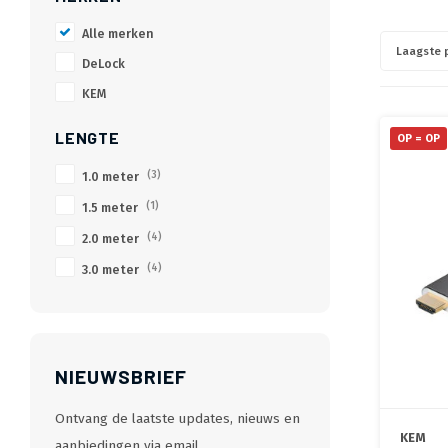
Alle merken
Laagste p
DeLock
KEM
LENGTE
OP = OP
1.0 meter
(3)
1.5 meter
(1)
2.0 meter
(4)
3.0 meter
(4)
NIEUWSBRIEF
Ontvang de laatste updates, nieuws en
KEM
aanbiedingen via email