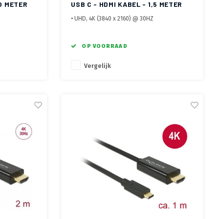
.0 METER
USB C - HDMI KABEL - 1,5 METER
• UHD, 4K (3840 x 2160) @ 30HZ
 contacten
• Afgeschermde kabel, vergulde contacten
• Metalen behuizing
OP VOORRAAD
Vergelijk