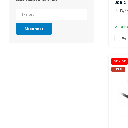
USB C 
• UHD, 4
• Afgesc
• Metale
OP 
Abonneer
Ver
OP = OP
-19%