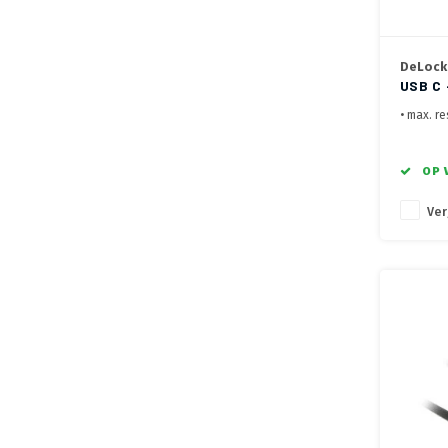
DeLock
USB C 
• max. r
• Display
geschikt
• Voorzi
OP 
overdrac
Ver