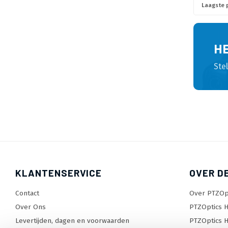
Laagste p
H
Ste
KLANTENSERVICE
OVER D
Contact
Over PTZOp
Over Ons
PTZOptics H
Levertijden, dagen en voorwaarden
PTZOptics H