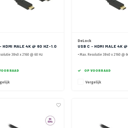
DeLock
- HDMI MALE 4K @ 60 HZ-1.0
USB C - HDMI MALE 4K @
2.0 METER
esolutie 3840 x 2160 @ 60 Hz
• Max. Resolutie 3840 x 2160 @ 
yPort Alt Mode noodzakelijk
• DisplayPort Alt Mode noodzakel
4 en 2.2
• HDCP 1.4 en 2.2
et overbrengen van Audio en Video
VOORRAAD
OP VOORRAAD
gelijk
Vergelijk