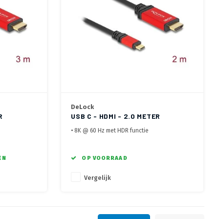
DeLock
R
USB C - HDMI - 2.0 METER
• 8K @ 60 Hz met HDR functie
ayPort
• Allen voor apparaten met DisplayPort
Alternate Mode
• USB-C™ or Thunderbolt™ 3
EN
OP VOORRAAD
Vergelijk