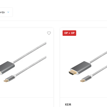
rijs
OP = OP
KEM