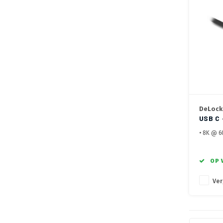
DeLock
USB C 
• 8K @ 6
• Allen 
Alternat
• USB-C™
OP 
Ver