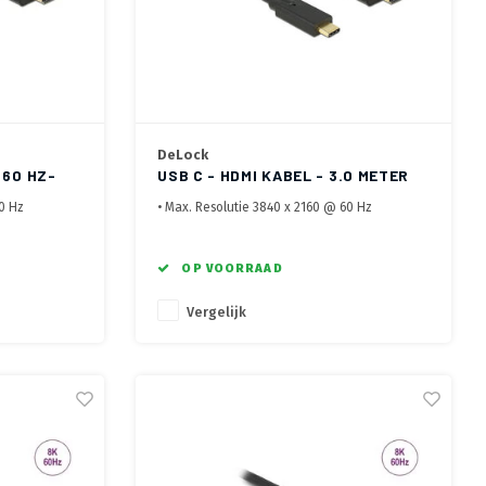
DeLock
 60 HZ-
USB C - HDMI KABEL - 3.0 METER
60 Hz
• Max. Resolutie 3840 x 2160 @ 60 Hz
ijk
• DisplayPort Alt Mode noodzakelijk
• HDCP 1.4 en 2.2
OP VOORRAAD
Vergelijk