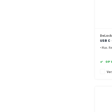
DeLock
USB C 
METER
• Max. R
• Displa
• HDCP 1.
• Voor h
OP 
signalen
Ver