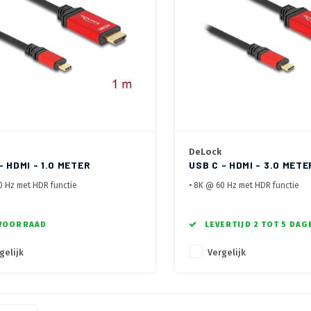
DeLock
- HDMI - 1.0 METER
USB C - HDMI - 3.0 METE
0 Hz met HDR functie
• 8K @ 60 Hz met HDR functie
voor apparaten met DisplayPort
• Allen voor apparaten met Displ
e Mode
Alternate Mode
 or Thunderbolt™ 3
• USB-C™ or Thunderbolt™ 3
VOORRAAD
LEVERTIJD 2 TOT 5 DAG
gelijk
Vergelijk