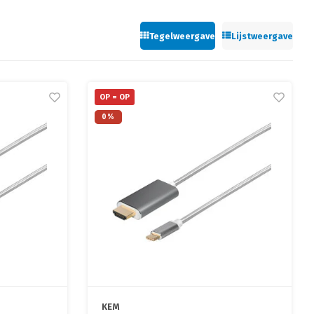
Tegelweergave
Lijstweergave
OP = OP
0%
KEM