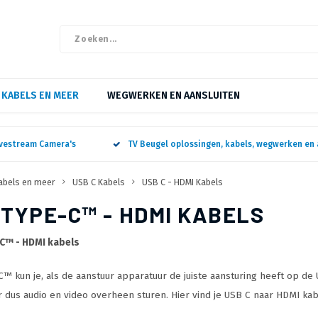
KABELS EN MEER
WEGWERKEN EN AANSLUITEN
ivestream Camera's
TV Beugel oplossingen, kabels, wegwerken en 
abels en meer
USB C Kabels
USB C - HDMI Kabels
 TYPE-C™ - HDMI KABELS
C™ - HDMI kabels
™ kun je, als de aanstuur apparatuur de juiste aansturing heeft op de
 dus audio en video overheen sturen. Hier vind je USB C naar HDMI kab