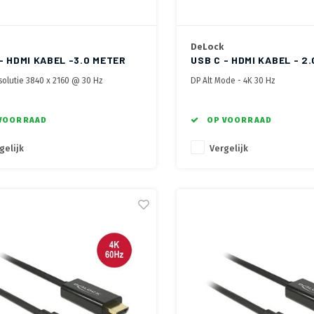
DeLock
- HDMI KABEL -3.0 METER
USB C - HDMI KABEL - 2
esolutie 3840 x 2160 @ 30 Hz
DP Alt Mode - 4K 30 Hz
Port Alternate noodzakelijk, ook
 Thunderbolt 3
en van Actieve Chipset voor optimale
VOORRAAD
OP VOORRAAD
ht
gelijk
Vergelijk