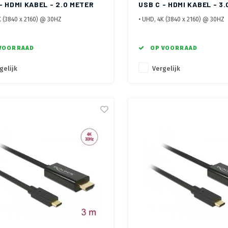
- HDMI KABEL - 2.0 METER
USB C - HDMI KABEL - 3
K (3840 x 2160) @ 30HZ
• UHD, 4K (3840 x 2160) @ 30HZ
hermde kabel, vergulde contacten
• Afgeschermde kabel, vergulde
n behuizing
• Metalen behuizing
VOORRAAD
OP VOORRAAD
gelijk
Vergelijk