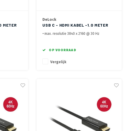
DeLock
.0 METER
USB C - HDMI KABEL -1.0 METER
• max. resolutie 3840 x 2160 @ 30 Hz
• DisplayPort Alternate noodzakelijk, ook
geschikt Thunderbolt 3
• Voorzien van Actieve Chipset voor optimale
OP VOORRAAD
overdracht
Vergelijk