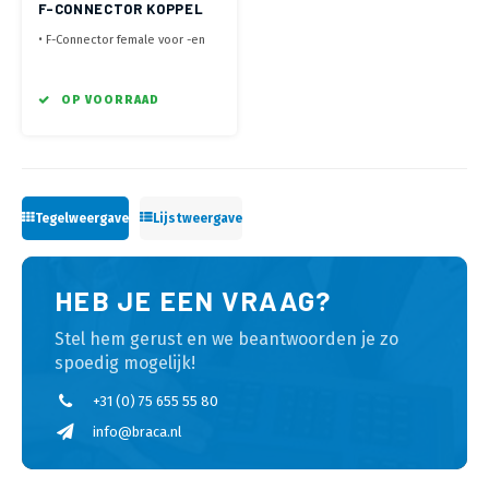
F-CONNECTOR KOPPEL
MODULE
• F-Connector female voor -en
achterzijde
• Half inbouwraam groot (KEM
Flex systeem)
OP VOORRAAD
• Eenvoudig de kabel aansluiten
aan beide zijde
Tegelweergave
Lijstweergave
HEB JE EEN VRAAG?
Stel hem gerust en we beantwoorden je zo
spoedig mogelijk!
+31 (0) 75 655 55 80
info@braca.nl