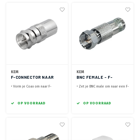
apparaat actief te hebben.
KEM
KEM
F-CONNECTOR NAAR
BNC FEMALE - F-
COAX FEMALE ADAPTER
CONNECTER MALE
• Vorm je Coax om naar F-
• Zet je BNC male om naar een F-
ADAPTER
Connector
Connector male
• Maakt van een male Coax een
• Geschikt voor 75 Ohm Video
F-Connector male aansluiting
Systemen
OP VOORRAAD
OP VOORRAAD