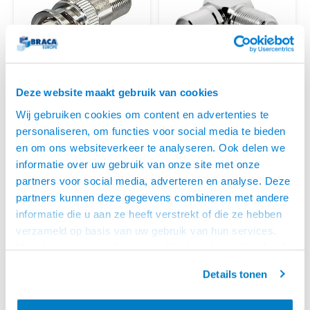
Deze website maakt gebruik van cookies
KEM
KEM
Wij gebruiken cookies om content en advertenties te
BNC MALE - F-
COAX MALE- F-
CONNECTOR FEMALE
CONNECTOR FEMALE 90°
personaliseren, om functies voor social media te bieden
• Zet je F-Connector male om
• F-Connector kabel omzetten
ADAPTER
en om ons websiteverkeer te analyseren. Ook delen we
naar een BNC male
naar Coax male
• Geschikt voor 75 Ohm Video
• 90 graden haakse aansluiting
informatie over uw gebruik van onze site met onze
Systemen
• Biedt uitkomst bij lastig te
OP VOORRAAD
OP VOORRAAD
partners voor social media, adverteren en analyse. Deze
bereiken ingangen
partners kunnen deze gegevens combineren met andere
informatie die u aan ze heeft verstrekt of die ze hebben
verzameld op basis van uw gebruik van hun services.
Het chatcontact is alleen mogelijk als u de cookies heeft
geaccepteerd.
Details tonen