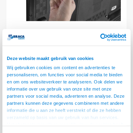
Conference Speakers en Microfoons
Speakers
Stroomkabels
TV st
Acces
HDMI 
Displ
USB C 
Draai
USB C 
Verle
BNC T
Coax &
Audio
XLR &
Camera Beugels
Overige
BNC / SDI Kabels
Access
HDMI 
USB C
USB C 
Stekk
BNC A
Coax 
Audio
Conne
Kabels voor Camera's
Coax en F-Connector Kabels
HDMI 
USB C
USB A 
Power
BNC a
VIDEO
RCA &
Overige Camera Accessoires
Composiet Video Kabels
HDMI 
USB C
USB 2.
Stroo
6 OP VOORRAAD
RCA &
Deze website maakt gebruik van cookies
Audio kabels
VOOR 20.30 BESTELD, MORGEN GELEVERD!
USB 2
Wij gebruiken cookies om content en advertenties te
personaliseren, om functies voor social media te bieden
• Plaats eenvoudig op je TV
XLR en Jack kabels
USB 2
en om ons websiteverkeer te analyseren. Ook delen we
• Voorzien van stootranden voor veiligheid
informatie over uw gebruik van onze site met onze
• Maximale belasting: 6 kg
Lees meer
Speaker kabels
partners voor social media, adverteren en analyse. Deze
partners kunnen deze gegevens combineren met andere
Variant
Prijs
Aantal
informatie die u aan ze heeft verstrekt of die ze hebben
TV Accessoires Houder 300 x 127
verzameld op basis van uw gebruik van hun services.
€--,--
mm
Het chatcontact is alleen mogelijk als u de cookies heeft
geaccepteerd.
Eindgebruiker? Kijk op
www.kabelsenmeer.nl
of
www.beugelsenmeer.nl