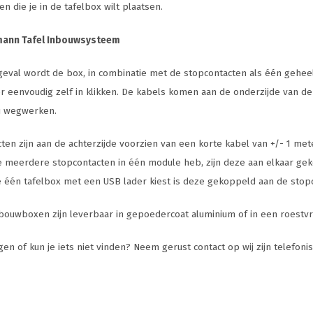
en die je in de tafelbox wilt plaatsen.
 geval wordt de box, in combinatie met de stopcontacten als één geh
er eenvoudig zelf in klikken. De kabels komen aan de onderzijde van de 
u wegwerken.
ten zijn aan de achterzijde voorzien van een korte kabel van +/- 1 met
 meerdere stopcontacten in één module heb, zijn deze aan elkaar gek
 één tafelbox met een USB lader kiest is deze gekoppeld aan de stop
nbouwboxen zijn leverbaar in gepoedercoat aluminium of in een roestvri
gen of kun je iets niet vinden? Neem gerust contact op wij zijn telefon