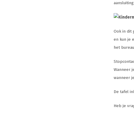
aansluiting
Ook in dit
en kun je 
het burea
Stopcontac
Wanneer je
wanneer je
De tafel i
Heb je vra