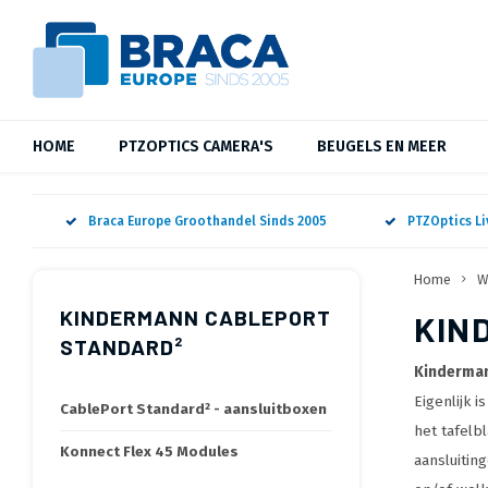
HOME
PTZOPTICS CAMERA'S
BEUGELS EN MEER
Braca Europe Groothandel Sinds 2005
PTZOptics L
Home
W
KINDERMANN CABLEPORT
KIN
STANDARD²
Kinderman
Eigenlijk 
CablePort Standard² - aansluitboxen
het tafelb
Konnect Flex 45 Modules
aansluitin