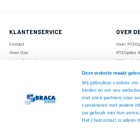
KLANTENSERVICE
OVER D
Contact
Over PTZOp
Over Ons
PTZOptics H
Levertijden, dagen en voorwaarden
PTZOptics H
Verzendkosten
Wat is Pres
Deze website maakt gebru
Retourneren en service
Sitemap
Wij gebruiken cookies om c
Garantie
TV beugel
bieden en om ons websitev
Betaalmethodes en voorwaarden
Monitorarm
met onze partners voor so
Privacy policy
Tablet en P
combineren met andere inf
Algemene voorwaarden
HDMI kabel
uw gebruik van hun servic
Het chatcontact is alleen 
Converters
Wegwerken 