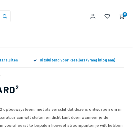
0
aansluiten
Uitsluitend voor Resellers (vraag inlog aan)
²
ARD²
k2 opbouwsysteem, met als verschil dat deze is ontworpen om in
aratuur aan wilt sluiten en dicht kunt doen wanneer je de
jk om vooraf eerst te bepalen hoeveel stroompunten je wilt hebben