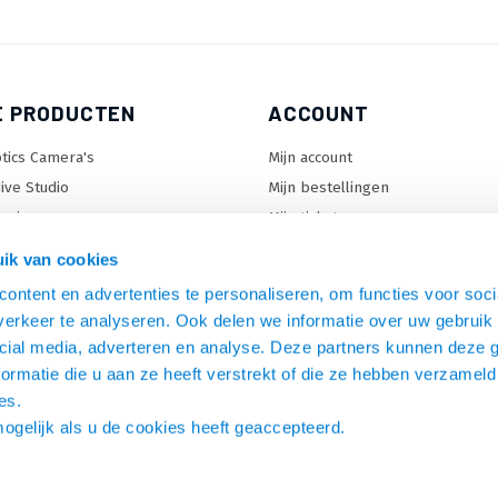
E PRODUCTEN
ACCOUNT
tics Camera's
Mijn account
ive Studio
Mijn bestellingen
orizon
Mijn tickets
enter Lock™
Mijn wenslijst
ik van cookies
ontent en advertenties te personaliseren, om functies voor soci
erkeer te analyseren. Ook delen we informatie over uw gebruik 
en
cial media, adverteren en analyse. Deze partners kunnen deze
C beugels
ormatie die u aan ze heeft verstrekt of die ze hebben verzameld
s
es.
mogelijk als u de cookies heeft geaccepteerd.
 & omvormers
en aansluiten