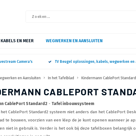
KABELS EN MEER
WEGWERKEN EN AANSLUITEN
ivestream Camera's
TV Beugel oplossingen, kabels, wegwerken en 
egwerken en Aansluiten
In het Tafelblad
Kindermann CablePort Standard
DERMANN CABLEPORT STAND
n CablePort Standard2
-
Tafel inbouwsysteem
is het CablePort Standard2 systeem niet anders dan het CablePort Des
lad te bouwen, voorzien van een klep de je kunt openen wanneer je app
gen niet in gebruik is. Verder is het ook bij deze tafelboxen belangri