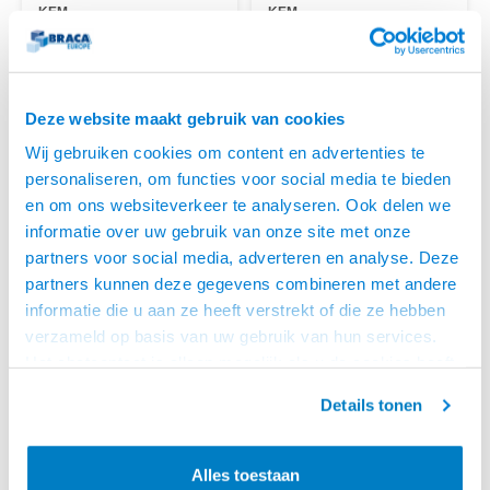
KEM
KEM
H.Q. RCA KABEL-3.0
H.Q RCA KABEL-5.0
METER
METER
• Geschikt voor video en Digital
• Geschikt voor video en Digital
Coax
Coax
• Zuurstofvrije koper, 75 Ohm
• Zuurstofvrije koper, 75 Ohm
Deze website maakt gebruik van cookies
kabel
kabel
OP VOORRAAD
OP VOORRAAD
• Metalen connectoren met
• Metalen connectoren met
Wij gebruiken cookies om content en advertenties te
trekontlasting
trekontlasting
personaliseren, om functies voor social media te bieden
en om ons websiteverkeer te analyseren. Ook delen we
informatie over uw gebruik van onze site met onze
partners voor social media, adverteren en analyse. Deze
partners kunnen deze gegevens combineren met andere
informatie die u aan ze heeft verstrekt of die ze hebben
verzameld op basis van uw gebruik van hun services.
Het chatcontact is alleen mogelijk als u de cookies heeft
geaccepteerd.
Details tonen
Klotz
Klotz
DIGITAL COAXIAL
DIGITAL COAXIAL
KABEL - 5.0 METER
KABEL -3.0 METER
• Zeer goede kwaliteit S/P DIF
• Zeer goede kwaliteit S/P DIF
Alles toestaan
kabel
kabel