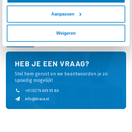
• Te bevestigen op 3 punten op
verstellen
LEVERTIJD 2 TOT 5
LEVERTIJD 6 TOT 12
de projector met 3 armpjes
• Deels voor gemonteerd
DAGEN
DAGEN
Aanpassen
geleverd
Weigeren
Tegelweergave
Lijstweergave
HEB JE EEN VRAAG?
Stel hem gerust en we beantwoorden je zo
spoedig mogelijk!
+31 (0) 75 655 55 80
info@braca.nl