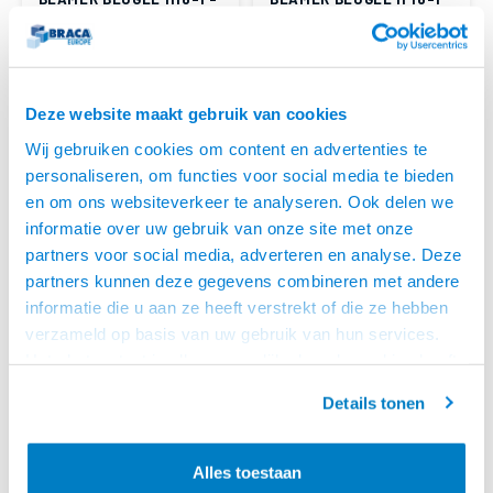
ZILVERGRIJS
L - ZWART
• Afstand plafond tot
• Lengte 22,5 cm, diagonaal 310
projector225 mm
mm, max. 15 kg
• Max. 4 armen tot 310 mm
• Geschikt voor 99% van de
breed
gangbare projectoren
LEVERTIJD 2 TOT 5
LEVERTIJD 2 TOT 5
• 360° draaibaar, 180°
• Bekabeling door de buis
DAGEN
DAGEN
Deze website maakt gebruik van cookies
kantelbaar
Wij gebruiken cookies om content en advertenties te
personaliseren, om functies voor social media te bieden
en om ons websiteverkeer te analyseren. Ook delen we
informatie over uw gebruik van onze site met onze
partners voor social media, adverteren en analyse. Deze
partners kunnen deze gegevens combineren met andere
informatie die u aan ze heeft verstrekt of die ze hebben
verzameld op basis van uw gebruik van hun services.
Het chatcontact is alleen mogelijk als u de cookies heeft
geaccepteerd.
Details tonen
MyWall
Multibrackets
BEAMER WANDBEUGEL -
PROJECTOR
H 16-5
WANDBEUGEL 300-700
• 260 t/m 335 mm van de wand
• Voorzien van fijn afstelling voor
MEDIUM
Alles toestaan
• In stappen verstelbaar in
een optimaal resultaat
lengte
• Eenvoudig in lengte te