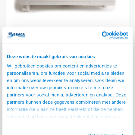
Conference Speakers en Microfoons
Speakers
Stroomkabels
TV st
Acces
HDMI 
Displ
USB C 
Draai
USB C 
Verle
BNC T
Coax &
Audio
XLR &
Camera Beugels
Overige
BNC / SDI Kabels
Access
HDMI 
USB C
USB C 
Stekk
BNC A
Coax 
Audio
Conne
Kabels voor Camera's
Coax en F-Connector Kabels
HDMI 
USB C
USB A 
Power
BNC a
RCA &
Overige Camera Accessoires
Composiet Video Kabels
HDMI 
USB C
USB 2.
Stroo
3 OP VOORRAAD
Deze website maakt gebruik van cookies
RCA &
Audio kabels
VOOR 20.30 BESTELD, MORGEN GELEVERD!
Wij gebruiken cookies om content en advertenties te
USB 2
personaliseren, om functies voor social media te bieden
• F-Connector female voor -en achterzijde
XLR en Jack kabels
en om ons websiteverkeer te analyseren. Ook delen we
USB 2
• Half inbouwraam groot (KEM Flex systeem)
informatie over uw gebruik van onze site met onze
• Eenvoudig de kabel aansluiten aan beide zijde
Lees meer
Speaker kabels
partners voor social media, adverteren en analyse. Deze
partners kunnen deze gegevens combineren met andere
Variant
Prijs
Aantal
informatie die u aan ze heeft verstrekt of die ze hebben
verzameld op basis van uw gebruik van hun services.
F-connector koppel module
€--,--
Het chatcontact is alleen mogelijk als u de cookies heeft
Eindgebruiker? Kijk op
www.kabelsenmeer.nl
of
www.beugelsenmeer.nl
geaccepteerd.