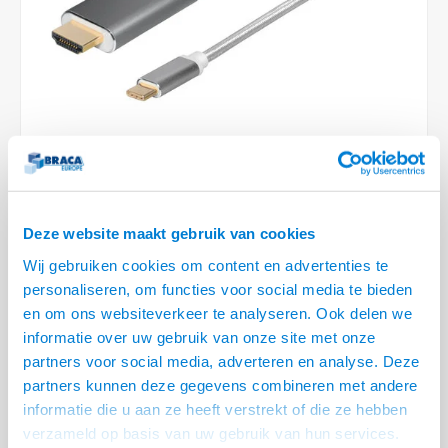
Conference Speakers en Microfoons
Speakers
Stroomkabels
TV st
Acces
HDMI 
Displ
USB C 
Draai
USB C 
Verle
BNC T
Coax &
Audio
XLR &
Camera Beugels
Overige
BNC / SDI Kabels
Access
HDMI 
USB C
USB C 
Stekk
BNC A
Coax 
Audio
Conne
Kabels voor Camera's
Coax en F-Connector Kabels
HDMI 
USB C
USB A 
Power
BNC a
RCA &
Overige Camera Accessoires
Composiet Video Kabels
HDMI 
USB C
USB 2.
Stroo
RCA &
1 OP VOORRAAD
Audio kabels
USB 2
Deze website maakt gebruik van cookies
VOOR 20.30 BESTELD, MORGEN GELEVERD!
XLR en Jack kabels
Wij gebruiken cookies om content en advertenties te
USB 2
• UHD, 4K (3840 x 2160) @ 30HZ
personaliseren, om functies voor social media te bieden
• Afgeschermde kabel, vergulde contacten
Speaker kabels
en om ons websiteverkeer te analyseren. Ook delen we
• Metalen behuizing
Lees meer
informatie over uw gebruik van onze site met onze
partners voor social media, adverteren en analyse. Deze
KOOP
3
VOOR
€--,--
PER STUK EN
25% KORTING
partners kunnen deze gegevens combineren met andere
BESPAAR
25%
informatie die u aan ze heeft verstrekt of die ze hebben
Variant
Prijs
Aantal
verzameld op basis van uw gebruik van hun services.