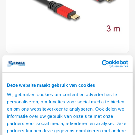
Conference Speakers en Microfoons
Speakers
Stroomkabels
TV st
Acces
HDMI 
Displ
USB C 
Draai
USB C 
Verle
BNC T
Coax &
Audio
XLR &
Camera Beugels
Overige
BNC / SDI Kabels
Access
HDMI 
USB C
USB C 
Stekk
BNC A
Coax 
Audio
Conne
Kabels voor Camera's
Coax en F-Connector Kabels
HDMI 
USB C
USB A 
Power
BNC a
RCA &
Overige Camera Accessoires
Composiet Video Kabels
HDMI 
USB C
USB 2.
Stroo
RCA &
Audio kabels
LEVERTIJD 2 TOT 5 DAGEN
USB 2
XLR en Jack kabels
• 8K @ 60 Hz met HDR functie
USB 2
Deze website maakt gebruik van cookies
• Allen voor apparaten met DisplayPort Alternate Mode
Speaker kabels
• USB-C™ or Thunderbolt™ 3
Lees meer
Wij gebruiken cookies om content en advertenties te
personaliseren, om functies voor social media te bieden
en om ons websiteverkeer te analyseren. Ook delen we
KOOP
2
VOOR
€--,--
PER STUK EN BESPAAR
5% KORTING
5%
informatie over uw gebruik van onze site met onze
partners voor social media, adverteren en analyse. Deze
KOOP
5
VOOR
€--,--
PER STUK EN BESPAAR
8% KORTING
8%
partners kunnen deze gegevens combineren met andere