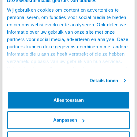
Deze website maakt gebruik van cookies
Wij gebruiken cookies om content en advertenties te
personaliseren, om functies voor social media te bieden
en om ons websiteverkeer te analyseren. Ook delen we
informatie over uw gebruik van onze site met onze
partners voor social media, adverteren en analyse. Deze
partners kunnen deze gegevens combineren met andere
KEM
KEM
informatie die u aan ze heeft verstrekt of die ze hebben
USB-C - USB-B KABEL -
USB C MALE - USB B
1.0 METER
MALE (USB 3.1)-1.0
verzameld op basis van uw gebruik van hun services.
• USB 2.0 specificatie
• USB 3 .1 specificatie
METER
• Snelheid: 480 Mb per seconde
• Datasnelheid van max. 10 Gb
Het chatcontact is alleen mogelijk als u de cookies heeft
• Afgeschermde kabel
per seconde
geaccepteerd.
• Dubbel afgeschermde kabel
LEVERTIJD 2 TOT 5
OP VOORRAAD
Details tonen
DAGEN
Alles toestaan
Tegelweergave
Lijstweergave
Aanpassen