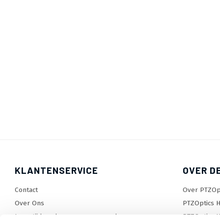
KLANTENSERVICE
OVER D
Contact
Over PTZOp
Over Ons
PTZOptics H
Levertijden, dagen en voorwaarden
PTZOptics H