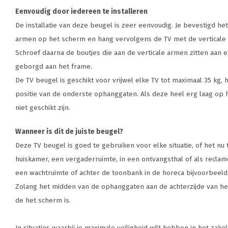
Eenvoudig door iedereen te installeren
De installatie van deze beugel is zeer eenvoudig. Je bevestigd h
armen op het scherm en hang vervolgens de TV met de vertical
Schroef daarna de boutjes die aan de verticale armen zitten aan e
geborgd aan het frame.
De TV beugel is geschikt voor vrijwel elke TV tot maximaal 35 kg, 
positie van de onderste ophanggaten. Als deze heel erg laag op 
niet geschikt zijn.
Wanneer is dit de juiste beugel?
Deze TV beugel is goed te gebruiken voor elke situatie, of het nu th
huiskamer, een vergaderruimte, in een ontvangsthal of als reclam
een wachtruimte of achter de toonbank in de horeca bijvoorbeeld
Zolang het midden van de ophanggaten aan de achterzijde van he
de het scherm is.
In situaties waarbij je maximale veiligheid wilt hebben in het zak