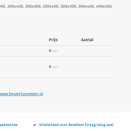
300, 200x400, 200x300, 200x400, 300x300, 300x400, 400x300,
Prijs
Aantal
€--,--
EO
VI
€--,--
www.beugelsenmeer.nl
aansluiten
Uitsluitend voor Resellers (vraag inlog aan)