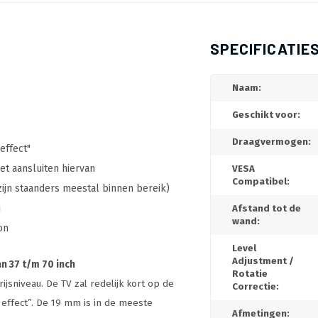
SPECIFICATIE
Naam:
Geschikt voor:
Draagvermogen:
effect"
et aansluiten hiervan
VESA
Compatibel:
zijn staanders meestal binnen bereik)
u
Afstand tot de
wand:
on
Level
Adjustment /
n 37 t/m 70 inch
Rotatie
jsniveau. De TV zal redelijk kort op de
Correctie:
effect”. De 19 mm is in de meeste
Afmetingen: