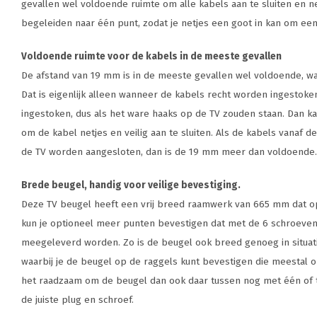
gevallen wel voldoende ruimte om alle kabels aan te sluiten en n
begeleiden naar één punt, zodat je netjes een goot in kan om een 
Voldoende ruimte voor de kabels in de meeste gevallen
De afstand van 19 mm is in de meeste gevallen wel voldoende, wa
Dat is eigenlijk alleen wanneer de kabels recht worden ingestok
ingestoken, dus als het ware haaks op de TV zouden staan. Dan kan
om de kabel netjes en veilig aan te sluiten. Als de kabels vanaf d
de TV worden aangesloten, dan is de 19 mm meer dan voldoende.
Brede beugel, handig voor veilige bevestiging.
Deze TV beugel heeft een vrij breed raamwerk van 665 mm dat o
kun je optioneel meer punten bevestigen dat met de 6 schroeve
meegeleverd worden. Zo is de beugel ook breed genoeg in situat
waarbij je de beugel op de raggels kunt bevestigen die meestal op
het raadzaam om de beugel dan ook daar tussen nog met één of 
de juiste plug en schroef.