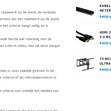
KABEL
METER
et raamwerk op de wand, de verticale
Bekijk 
e armen aan het raamwerk op de wand.
n het scherm hangt veilig en is
HDMI 2
3.0 M
houdt hierbij wel rekening met de
Bekijk 
het scherm zitten, dan zal deze beugel
TV BEU
ULTRA
Bekijk 
uis is, voor zakelijk gebruik. In de
e scherm of als informatiescherm in
.
t scherm ook redelijk het midden van
elijke segment, die meer openbaar zijn