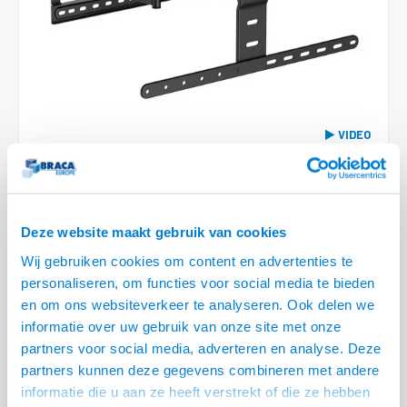
Conference Speakers en Microfoons
Speakers
Stroomkabels
TV st
Acces
HDMI 
Displ
USB C 
Draai
USB C 
Verle
BNC T
Coax &
Audio
XLR &
Camera Beugels
Overige
BNC / SDI Kabels
Access
HDMI 
USB C
USB C 
Stekk
BNC A
Coax 
Audio
Conne
Kabels voor Camera's
Coax en F-Connector Kabels
HDMI 
USB C
USB A 
Power
BNC a
RCA &
VIDEO
Overige Camera Accessoires
Composiet Video Kabels
HDMI 
USB C
USB 2.
Stroo
RCA &
2 OP VOORRAAD
Audio kabels
USB 2
VOOR 20.30 BESTELD, MORGEN GELEVERD!
Deze website maakt gebruik van cookies
XLR en Jack kabels
USB 2
• 43 t/m 90 inch, max. 60 kg
Wij gebruiken cookies om content en advertenties te
• VESA 100x200, 200x200, 200x300, 300x200, 300x300, 300x400, 400x200,
Speaker kabels
personaliseren, om functies voor social media te bieden
400x300,400x400,600x400 mm
en om ons websiteverkeer te analyseren. Ook delen we
• Ultra dun, ingeklapt slechts 27 mm van de wand, volledig uitgestrekt
informatie over uw gebruik van onze site met onze
420 mm
Lees meer
partners voor social media, adverteren en analyse. Deze
partners kunnen deze gegevens combineren met andere
Variant
Prijs
Aantal
informatie die u aan ze heeft verstrekt of die ze hebben