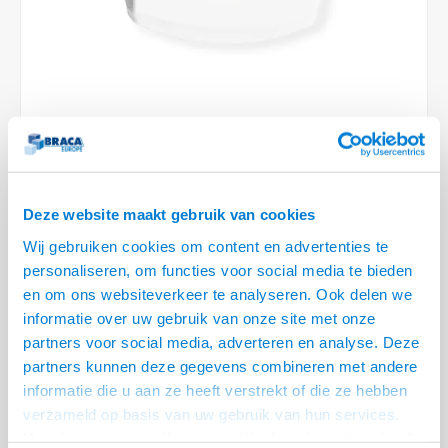
Conference Speakers en Microfoons
Speakers
Stroomkabels
TV st
Acces
HDMI 
Displ
USB C 
Draai
USB C 
Verle
BNC T
Coax &
Audio
XLR &
Camera Beugels
Overige
BNC / SDI Kabels
Access
HDMI 
USB C
USB C 
Stekk
BNC A
Coax 
Audio
Conne
Kabels voor Camera's
Coax en F-Connector Kabels
HDMI 
USB C
USB A 
Power
BNC a
RCA &
Overige Camera Accessoires
Composiet Video Kabels
HDMI 
USB C
USB 2.
Stroo
RCA &
VOOR 15:00 BESTELD, MORGEN GELEVERD!
Audio kabels
Deze website maakt gebruik van cookies
USB 2
• Geschikt voor tientallen landen
Wij gebruiken cookies om content en advertenties te
XLR en Jack kabels
• Stekkers ingang: Europa, VS, Japan, Australië, China, UK
personaliseren, om functies voor social media te bieden
USB 2
• Stekkers uitgang: Australie, China, UK, VS, Switzerland, Italië, Brazilië,
en om ons websiteverkeer te analyseren. Ook delen we
Speaker kabels
Frankrijk, Denemarken, Europa, India, Israël
informatie over uw gebruik van onze site met onze
partners voor social media, adverteren en analyse. Deze
• Voorzien van 2 USB ingangen 5V/ 2,4
Lees meer
partners kunnen deze gegevens combineren met andere
informatie die u aan ze heeft verstrekt of die ze hebben
Variant
Prijs
Aantal
verzameld op basis van uw gebruik van hun services.
Wereld Reisadapter met42 USB
€--,--
Het chatcontact is alleen mogelijk als u de cookies heeft
Poorten