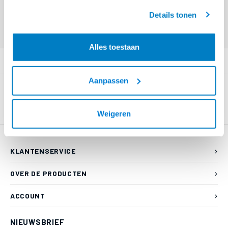
geaccepteerd.
Details tonen
Eindgebruiker? Kijk op
www.kabelsenmeer.nl
of
www.beugelsenmeer.nl
Login voor prijzen (uitsluitend resellers)
Alles toestaan
PRODUCTOMSCHRIJVING
Aanpassen
Weigeren
KLANTENSERVICE
OVER DE PRODUCTEN
ACCOUNT
NIEUWSBRIEF