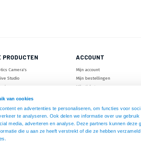
E PRODUCTEN
ACCOUNT
tics Camera's
Mijn account
ive Studio
Mijn bestellingen
orizon
Mijn tickets
enter Lock™
Mijn wenslijst
ik van cookies
ontent en advertenties te personaliseren, om functies voor soci
erkeer te analyseren. Ook delen we informatie over uw gebruik 
en
cial media, adverteren en analyse. Deze partners kunnen deze
C beugels
ormatie die u aan ze heeft verstrekt of die ze hebben verzameld
s
es.