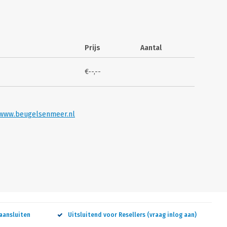
Prijs
Aantal
€--,--
EO
VI
www.beugelsenmeer.nl
aansluiten
Uitsluitend voor Resellers (vraag inlog aan)