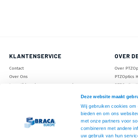
KLANTENSERVICE
OVER D
Contact
Over PTZOp
Over Ons
PTZOptics H
Levertijden, dagen en voorwaarden
PTZOptics H
Verzendkosten
Wat is Pres
Deze website maakt gebru
Retourneren en service
Sitemap
Wij gebruiken cookies om c
Garantie
TV beugel
bieden en om ons websitev
Betaalmethodes en voorwaarden
Monitorarm
met onze partners voor so
Privacy policy
Tablet en P
combineren met andere inf
Algemene voorwaarden
HDMI kabel
uw gebruik van hun servic