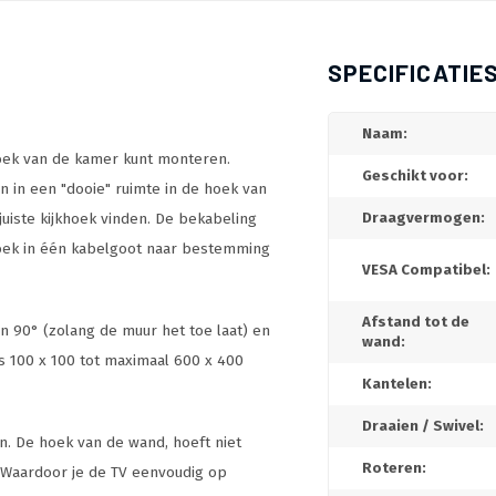
SPECIFICATIE
Naam:
oek van de kamer kunt monteren.
Geschikt voor:
 in een "dooie" ruimte in de hoek van
uiste kijkhoek vinden. De bekabeling
Draagvermogen:
hoek in één kabelgoot naar bestemming
VESA Compatibel:
Afstand tot de
en 90° (zolang de muur het toe laat) en
wand:
 is 100 x 100 tot maximaal 600 x 400
Kantelen:
Draaien / Swivel:
. De hoek van de wand, hoeft niet
Roteren:
 Waardoor je de TV eenvoudig op