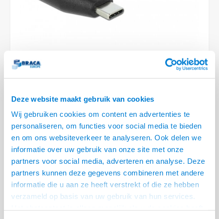
Conference Speakers en Microfoons
Speakers
Stroomkabels
TV st
Acces
HDMI 
Displ
USB C 
Draai
USB C 
Verle
BNC T
Coax &
Audio
XLR &
Camera Beugels
Overige
BNC / SDI Kabels
Access
HDMI 
USB C
USB C 
Stekk
BNC A
Coax 
Audio
Conne
Kabels voor Camera's
Coax en F-Connector Kabels
HDMI 
USB C
USB A 
Power
BNC a
RCA &
Overige Camera Accessoires
Composiet Video Kabels
HDMI 
USB C
USB 2.
Stroo
RCA &
Deze website maakt gebruik van cookies
LEVERTIJD 2 TOT 5 DAGEN
Audio kabels
USB 2
Wij gebruiken cookies om content en advertenties te
• 10 Gbps (USB 3.1 Gen 2)
personaliseren, om functies voor social media te bieden
XLR en Jack kabels
• Superspeed USB C male en Superspeed USB A female
USB 2
en om ons websiteverkeer te analyseren. Ook delen we
• Om een USB A kabel aan te kunnen sluiten op een USB C ingang
Lees
informatie over uw gebruik van onze site met onze
Speaker kabels
meer
partners voor social media, adverteren en analyse. Deze
partners kunnen deze gegevens combineren met andere
Variant
Prijs
Aantal
informatie die u aan ze heeft verstrekt of die ze hebben
verzameld op basis van uw gebruik van hun services.
USB Type C - USB A female
€--,--
adapter
Het chatcontact is alleen mogelijk als u de cookies heeft