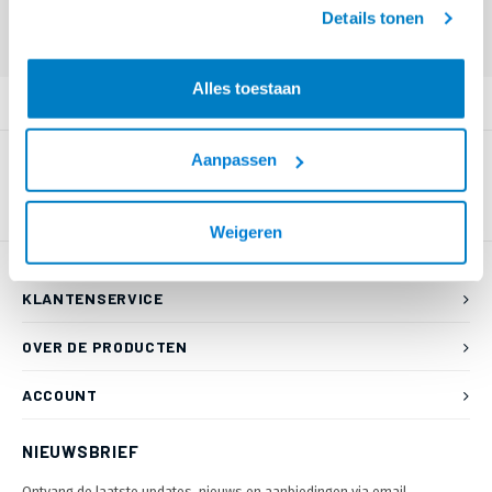
geaccepteerd.
Eindgebruiker? Kijk op
www.kabelsenmeer.nl
of
www.beugelsenmeer.nl
Details tonen
Login voor prijzen (uitsluitend resellers)
Alles toestaan
PRODUCTOMSCHRIJVING
Aanpassen
Weigeren
KLANTENSERVICE
OVER DE PRODUCTEN
ACCOUNT
NIEUWSBRIEF
Ontvang de laatste updates, nieuws en aanbiedingen via email