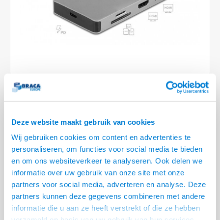
Conference Speakers en Microfoons
Speakers
Stroomkabels
TV st
Acces
HDMI 
Displ
USB C 
Draai
USB C 
Verle
BNC T
Coax &
Audio
XLR &
Camera Beugels
Overige
BNC / SDI Kabels
Access
HDMI 
USB C
USB C 
Stekk
BNC A
Coax 
Audio
Conne
Kabels voor Camera's
Coax en F-Connector Kabels
HDMI 
USB C
USB A 
Power
BNC a
RCA &
Overige Camera Accessoires
Composiet Video Kabels
HDMI 
USB C
USB 2.
Stroo
RCA &
LEVERTIJD 2 TOT 5 DAGEN
Audio kabels
USB 2
• Dual HDMI MST / USB 3.2 / SD / LAN / PD 3.0
Deze website maakt gebruik van cookies
XLR en Jack kabels
• Twee moniotren kunnen simultaan gebruikt worden
USB 2
Wij gebruiken cookies om content en advertenties te
• USB Power delivery tot 85 watt, Multistream Transport, Gigabit Netwerk
personaliseren, om functies voor social media te bieden
Speaker kabels
Lees meer
en om ons websiteverkeer te analyseren. Ook delen we
informatie over uw gebruik van onze site met onze
KOOP
2
VOOR
€--,--
PER STUK EN BESPAAR
3% KORTING
partners voor social media, adverteren en analyse. Deze
3%
partners kunnen deze gegevens combineren met andere
informatie die u aan ze heeft verstrekt of die ze hebben
KOOP
5
VOOR
€--,--
PER STUK EN BESPAAR
5% KORTING
5%
verzameld op basis van uw gebruik van hun services.