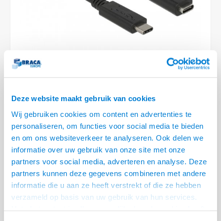
6.35 m
Conference Speakers en Microfoons
Speakers
Stroomkabels
TV st
Acces
HDMI 
Displ
USB C 
Draai
USB C 
Verle
BNC T
Coax &
Audio
XLR &
Camera Beugels
Overige
BNC / SDI Kabels
Access
HDMI 
USB C
USB C 
Stekk
BNC A
Coax 
Audio
Conne
Kabels voor Camera's
Coax en F-Connector Kabels
HDMI 
USB C
USB A 
Power
BNC a
RCA &
Overige Camera Accessoires
Composiet Video Kabels
HDMI 
USB C
USB 2.
Stroo
RCA &
Deze website maakt gebruik van cookies
Audio kabels
LEVERTIJD 2 TOT 5 DAGEN
USB 2
Wij gebruiken cookies om content en advertenties te
personaliseren, om functies voor social media te bieden
XLR en Jack kabels
• SuperSpeed USB (USB 3.1 Gen 1) USB Type-C™
USB 2
en om ons websiteverkeer te analyseren. Ook delen we
• USB C Male - USB C Female (verleng) kabel
informatie over uw gebruik van onze site met onze
Speaker kabels
• Transfer rate tot 5 Gbps
Lees meer
partners voor social media, adverteren en analyse. Deze
partners kunnen deze gegevens combineren met andere
Variant
Prijs
Aantal
informatie die u aan ze heeft verstrekt of die ze hebben
Superspeed USB C (3.1 Gen 1)
verzameld op basis van uw gebruik van hun services.
€--,--
verlengkabel
Het chatcontact is alleen mogelijk als u de cookies heeft
geaccepteerd.