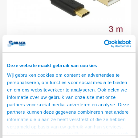
Conference Speakers en Microfoons
Speakers
Stroomkabels
TV st
Acces
HDMI 
Displ
USB C 
Draai
USB C 
Verle
BNC T
Coax &
Audio
XLR &
Camera Beugels
Overige
BNC / SDI Kabels
Access
HDMI 
USB C
USB C 
Stekk
BNC A
Coax 
Audio
Conne
Kabels voor Camera's
Coax en F-Connector Kabels
HDMI 
USB C
USB A 
Power
BNC a
RCA &
Overige Camera Accessoires
Composiet Video Kabels
HDMI 
USB C
USB 2.
Stroo
RCA &
Audio kabels
Deze website maakt gebruik van cookies
LEVERTIJD 2 TOT 5 DAGEN
USB 2
Wij gebruiken cookies om content en advertenties te
XLR en Jack kabels
• USB 2.0 specificatie
personaliseren, om functies voor social media te bieden
USB 2
• Transfer rate tot max. 480 Mbps
en om ons websiteverkeer te analyseren. Ook delen we
Speaker kabels
• Voor een verbinding tussen een apparaat met USB C en een laptop, PC
informatie over uw gebruik van onze site met onze
of Stroomblokje met USB A
Lees meer
partners voor social media, adverteren en analyse. Deze
partners kunnen deze gegevens combineren met andere
Variant
Prijs
Aantal
informatie die u aan ze heeft verstrekt of die ze hebben
verzameld op basis van uw gebruik van hun services.
USB A - USB Type C kabel - 3.0
€--,--
Het chatcontact is alleen mogelijk als u de cookies heeft
meter (USB 2.0)