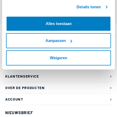
geaccepteerd.
Details tonen
Eindgebruiker? Kijk op
www.kabelsenmeer.nl
of
www.beugelsenmeer.nl
Login voor prijzen (uitsluitend resellers)
Alles toestaan
PRODUCTOMSCHRIJVING
Aanpassen
Weigeren
KLANTENSERVICE
OVER DE PRODUCTEN
ACCOUNT
NIEUWSBRIEF