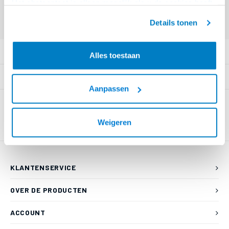
Het chatcontact is alleen mogelijk als u de cookies heeft
Eindgebruiker? Kijk op
www.kabelsenmeer.nl
of
www.beugelsenmeer.nl
geaccepteerd.
Details tonen
Login voor prijzen (uitsluitend resellers)
PRODUCTOMSCHRIJVING
Alles toestaan
SPECIFICATIES
Aanpassen
Weigeren
KLANTENSERVICE
OVER DE PRODUCTEN
ACCOUNT