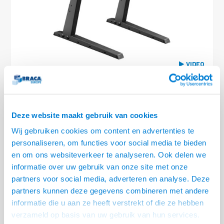
Conference Speakers en Microfoons
Speakers
Stroomkabels
TV st
Acces
HDMI 
Displ
USB C 
Draai
USB C 
Verle
BNC T
Coax &
Audio
XLR &
Camera Beugels
Overige
BNC / SDI Kabels
Access
HDMI 
USB C
USB C 
Stekk
BNC A
Coax 
Audio
Conne
Kabels voor Camera's
Coax en F-Connector Kabels
HDMI 
USB C
USB A 
Power
BNC a
VIDEO
RCA &
Overige Camera Accessoires
Composiet Video Kabels
HDMI 
USB C
USB 2.
Stroo
RCA &
LEVERTIJD 2 TOT 5 DAGEN
Audio kabels
USB 2
Deze website maakt gebruik van cookies
• 37 t/m 70 inch schermen, max. 35 kg
XLR en Jack kabels
Wij gebruiken cookies om content en advertenties te
• VESA 200x200,300x200,400x200,300x300,400x300,400x400,600x400
USB 2
personaliseren, om functies voor social media te bieden
mm
Speaker kabels
en om ons websiteverkeer te analyseren. Ook delen we
• Compact, stabiel en voorzien van schuimrubber bescherming
Lees
informatie over uw gebruik van onze site met onze
meer
partners voor social media, adverteren en analyse. Deze
partners kunnen deze gegevens combineren met andere
Variant
Prijs
Aantal
informatie die u aan ze heeft verstrekt of die ze hebben
TV Tafelstandaard HP 36 L
€--,--
verzameld op basis van uw gebruik van hun services.