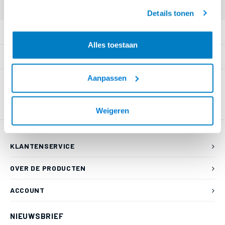
geaccepteerd.
Login voor prijzen (uitsluitend resellers)
Details tonen
PRODUCTOMSCHRIJVING
Alles toestaan
SPECIFICATIES
Aanpassen
Weigeren
KLANTENSERVICE
OVER DE PRODUCTEN
ACCOUNT
NIEUWSBRIEF