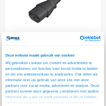
Conference Speakers en Microfoons
Speakers
Stroomkabels
TV st
Acces
HDMI 
Displ
USB C 
Draai
USB C 
Verle
BNC T
Coax &
Audio
XLR &
Camera Beugels
Overige
BNC / SDI Kabels
Access
HDMI 
USB C
USB C 
Stekk
BNC A
Coax 
Audio
Conne
Kabels voor Camera's
Coax en F-Connector Kabels
HDMI 
USB C
USB A 
Power
BNC a
RCA &
Overige Camera Accessoires
Composiet Video Kabels
HDMI 
USB C
USB 2.
Stroo
RCA &
VOOR 15:00 BESTELD, MORGEN GELEVERD!
Audio kabels
USB 2
Deze website maakt gebruik van cookies
• Extra platte stekker slechts 8 mm
XLR en Jack kabels
Wij gebruiken cookies om content en advertenties te
• Voorzien van uitklapbare ring voor eenvoudige ontkoppeling
USB 2
personaliseren, om functies voor social media te bieden
• H05V V-F 3x 1,0 mm²
Lees meer
Speaker kabels
en om ons websiteverkeer te analyseren. Ook delen we
informatie over uw gebruik van onze site met onze
KOOP
5
VOOR
€--,--
PER STUK EN BESPAAR
1% KORTING
1%
partners voor social media, adverteren en analyse. Deze
partners kunnen deze gegevens combineren met andere
Variant
Prijs
Aantal
informatie die u aan ze heeft verstrekt of die ze hebben
Standaard
€--,--
verzameld op basis van uw gebruik van hun services.