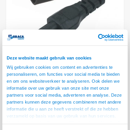
Conference Speakers en Microfoons
Speakers
Stroomkabels
TV st
Acces
HDMI 
Displ
USB C 
Draai
USB C 
Verle
BNC T
Coax &
Audio
XLR &
Camera Beugels
Overige
BNC / SDI Kabels
Access
HDMI 
USB C
USB C 
Stekk
BNC A
Coax 
Audio
Conne
Kabels voor Camera's
Coax en F-Connector Kabels
HDMI 
USB C
USB A 
Power
BNC a
RCA &
Overige Camera Accessoires
Composiet Video Kabels
HDMI 
USB C
USB 2.
Stroo
RCA &
Deze website maakt gebruik van cookies
Audio kabels
LEVERTIJD 2 TOT 5 DAGEN
USB 2
Wij gebruiken cookies om content en advertenties te
personaliseren, om functies voor social media te bieden
XLR en Jack kabels
• IEC C320 - C14 - C5 adapterkabel
USB 2
en om ons websiteverkeer te analyseren. Ook delen we
• Vorm een stroomkabel om naar een andere aansluiting
informatie over uw gebruik van onze site met onze
Speaker kabels
• H05VV-F 3x0,75mm² kabel
Lees meer
partners voor social media, adverteren en analyse. Deze
partners kunnen deze gegevens combineren met andere
Variant
Prijs
Aantal
informatie die u aan ze heeft verstrekt of die ze hebben
Stroomkabel C13 naar C5 - 2.0
verzameld op basis van uw gebruik van hun services.
€--,--
meter - Zwart
Het chatcontact is alleen mogelijk als u de cookies heeft
geaccepteerd.