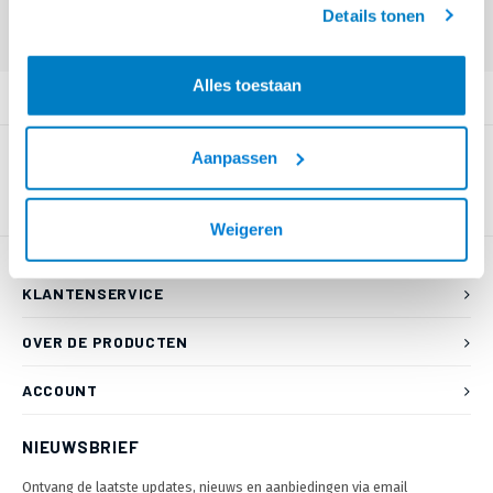
Eindgebruiker? Kijk op
www.kabelsenmeer.nl
of
www.beugelsenmeer.nl
Details tonen
Login voor prijzen (uitsluitend resellers)
Alles toestaan
PRODUCTOMSCHRIJVING
Aanpassen
Weigeren
KLANTENSERVICE
OVER DE PRODUCTEN
ACCOUNT
NIEUWSBRIEF
Ontvang de laatste updates, nieuws en aanbiedingen via email