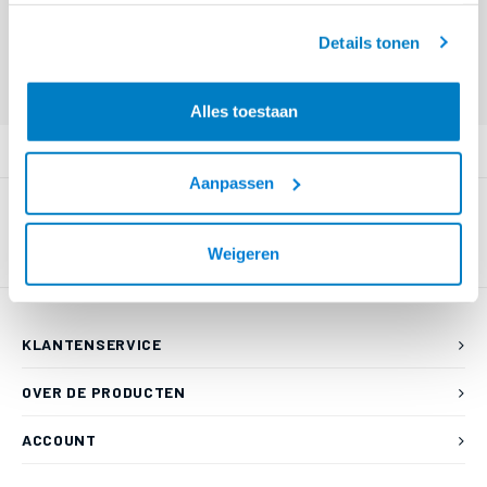
€--,--
& C lader - Zwart
geaccepteerd.
Details tonen
Eindgebruiker? Kijk op
www.kabelsenmeer.nl
of
www.beugelsenmeer.nl
Login voor prijzen (uitsluitend resellers)
Alles toestaan
PRODUCTOMSCHRIJVING
Aanpassen
Weigeren
KLANTENSERVICE
OVER DE PRODUCTEN
ACCOUNT