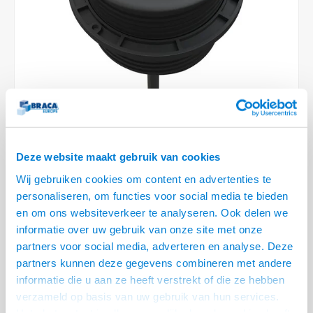
Conference Speakers en Microfoons
Speakers
Stroomkabels
TV st
Acces
HDMI 
Displ
USB C 
Draai
USB C 
Verle
BNC T
Coax &
Audio
XLR &
Camera Beugels
Overige
BNC / SDI Kabels
Access
HDMI 
USB C
USB C 
Stekk
BNC A
Coax 
Audio
Conne
Kabels voor Camera's
Coax en F-Connector Kabels
HDMI 
USB C
USB A 
Power
BNC a
RCA &
Overige Camera Accessoires
Composiet Video Kabels
HDMI 
USB C
USB 2.
Stroo
RCA &
Audio kabels
LEVERTIJD 2 TOT 5 DAGEN
USB 2
Deze website maakt gebruik van cookies
Wij gebruiken cookies om content en advertenties te
XLR en Jack kabels
• Inbouwen in het bureau, voorzien van 20 cm Wieland GST 18
USB 2
personaliseren, om functies voor social media te bieden
stroomkabel aan achterzijde
en om ons websiteverkeer te analyseren. Ook delen we
Speaker kabels
• Tafelblad gat van 80 mm, voor bladdiktes van 3 mm tot 50 mm
informatie over uw gebruik van onze site met onze
• Installatie diepte incl. kabel +/- 100 mm
partners voor social media, adverteren en analyse. Deze
• Achterzijde aansluitingen female
Lees meer
partners kunnen deze gegevens combineren met andere
informatie die u aan ze heeft verstrekt of die ze hebben
Variant
Prijs
Aantal
verzameld op basis van uw gebruik van hun services.
CablePort table - Stroom & USB A
Het chatcontact is alleen mogelijk als u de cookies heeft