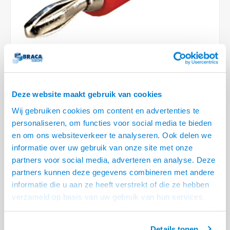
Conference Speakers en Microfoons
Speakers
Stroomkabels
TV st
Acces
HDMI 
Displ
USB C 
Draai
USB C 
Verle
BNC T
Coax &
Audio
XLR &
Camera Beugels
Overige
BNC / SDI Kabels
Access
HDMI 
USB C
USB C 
Stekk
BNC A
Coax 
Audio
Conne
Kabels voor Camera's
Coax en F-Connector Kabels
HDMI 
USB C
USB A 
Power
BNC a
RCA &
Overige Camera Accessoires
Composiet Video Kabels
HDMI 
USB C
USB 2.
Stroo
Deze website maakt gebruik van cookies
41 OP VOORRAAD
RCA &
Audio kabels
Wij gebruiken cookies om content en advertenties te
VOOR 20.30 BESTELD, MORGEN GELEVERD!
USB 2
personaliseren, om functies voor social media te bieden
• Plug voor Speaker kabels
XLR en Jack kabels
en om ons websiteverkeer te analyseren. Ook delen we
USB 2
• Insteek connector met schroefverbinding voor kabel
Lees meer
informatie over uw gebruik van onze site met onze
Speaker kabels
partners voor social media, adverteren en analyse. Deze
Variant
Prijs
Aantal
partners kunnen deze gegevens combineren met andere
informatie die u aan ze heeft verstrekt of die ze hebben
Speaker plug, bananen steker
€--,--
(Rood)
verzameld op basis van uw gebruik van hun services.
Het chatcontact is alleen mogelijk als u de cookies heeft
Eindgebruiker? Kijk op
www.kabelsenmeer.nl
of
www.beugelsenmeer.nl
geaccepteerd.
Details tonen