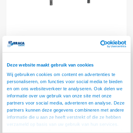
Conference Speakers en Microfoons
Speakers
Stroomkabels
TV st
Acces
HDMI 
Displ
USB C 
Draai
USB C 
Verle
BNC T
Coax &
Audio
XLR &
Camera Beugels
Overige
BNC / SDI Kabels
Access
HDMI 
USB C
USB C 
Stekk
BNC A
Coax 
Audio
Conne
Kabels voor Camera's
Coax en F-Connector Kabels
HDMI 
USB C
USB A 
Power
BNC a
RCA &
Overige Camera Accessoires
Composiet Video Kabels
HDMI 
USB C
USB 2.
Stroo
RCA &
2 OP VOORRAAD
Audio kabels
Deze website maakt gebruik van cookies
USB 2
VOOR 20.30 BESTELD, MORGEN GELEVERD!
Wij gebruiken cookies om content en advertenties te
XLR en Jack kabels
USB 2
personaliseren, om functies voor social media te bieden
• Voor bevestiging aan wand of TV beugel
en om ons websiteverkeer te analyseren. Ook delen we
• Voornamelijk in combinatie met speakers die gaten aan de achterzijde
Speaker kabels
informatie over uw gebruik van onze site met onze
hebben
partners voor social media, adverteren en analyse. Deze
• In breedte verstelbaar van 940 t/m 1550 mm
Lees meer
partners kunnen deze gegevens combineren met andere
informatie die u aan ze heeft verstrekt of die ze hebben
Variant
Prijs
Aantal
verzameld op basis van uw gebruik van hun services.
Universele Speaker Muur of TV
Het chatcontact is alleen mogelijk als u de cookies heeft
€--,--