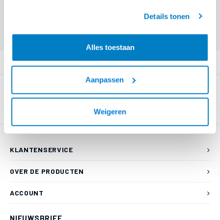
beugel - HZ 13 L
geaccepteerd.
Details tonen
Eindgebruiker? Kijk op
www.kabelsenmeer.nl
of
www.beugelsenmeer.nl
Login voor prijzen (uitsluitend resellers)
Alles toestaan
PRODUCTOMSCHRIJVING
Aanpassen
Weigeren
KLANTENSERVICE
OVER DE PRODUCTEN
ACCOUNT
NIEUWSBRIEF