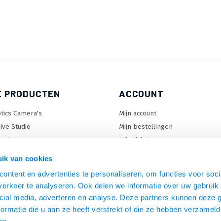
E PRODUCTEN
ACCOUNT
tics Camera's
Mijn account
ive Studio
Mijn bestellingen
orizon
Mijn tickets
enter Lock™
Mijn wenslijst
ik van cookies
ontent en advertenties te personaliseren, om functies voor soci
erkeer te analyseren. Ook delen we informatie over uw gebruik 
en
cial media, adverteren en analyse. Deze partners kunnen deze
C beugels
ormatie die u aan ze heeft verstrekt of die ze hebben verzameld
s