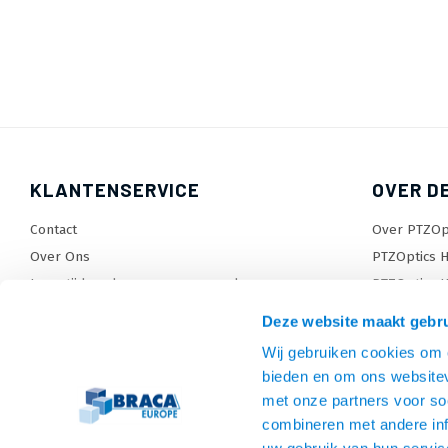
KLANTENSERVICE
OVER D
Contact
Over PTZOp
Over Ons
PTZOptics H
Levertijden, dagen en voorwaarden
PTZOptics H
Verzendkosten
Wat is Pres
Deze website maakt gebru
Retourneren en service
Sitemap
Wij gebruiken cookies om c
Garantie
TV beugel
bieden en om ons websitev
Betaalmethodes en voorwaarden
Monitorarm
met onze partners voor so
Privacy policy
Tablet en P
combineren met andere inf
Algemene voorwaarden
HDMI kabel