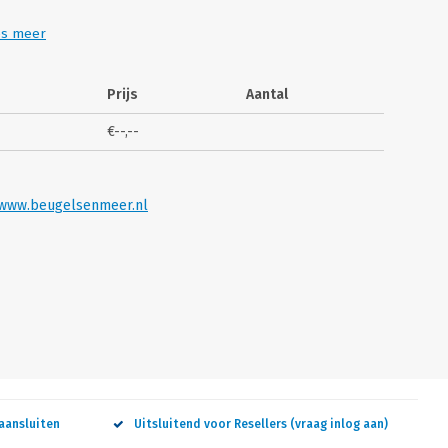
es meer
Prijs
Aantal
€--,--
www.beugelsenmeer.nl
aansluiten
Uitsluitend voor Resellers (vraag inlog aan)