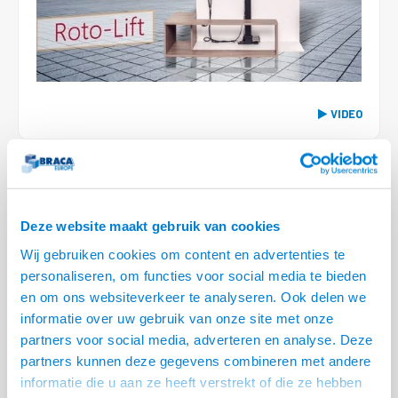
Conference Speakers en Microfoons
Speakers
Stroomkabels
TV st
Acces
HDMI 
Displ
USB C 
Draai
USB C 
Verle
BNC T
Coax &
Audio
XLR &
Camera Beugels
Overige
BNC / SDI Kabels
Access
HDMI 
USB C
USB C 
Stekk
BNC A
Coax 
Audio
Conne
Kabels voor Camera's
Coax en F-Connector Kabels
HDMI 
USB C
USB A 
Power
BNC a
VIDEO
RCA &
Overige Camera Accessoires
Composiet Video Kabels
HDMI 
USB C
USB 2.
Stroo
RCA &
LEVERTIJD 3 - 6 DAGEN
Audio kabels
USB 2
• 32 t/m 49 inch, max. 50 kg
Deze website maakt gebruik van cookies
XLR en Jack kabels
• Inbouwhoogte 798 mm, min. breedte TV + 2 cm
USB 2
Wij gebruiken cookies om content en advertenties te
• Linksom draaibaar 90° , rechtsom draaibaar 225°
Speaker kabels
personaliseren, om functies voor social media te bieden
• Uitgevoerd met klepdrager
en om ons websiteverkeer te analyseren. Ook delen we
• Te bedienen met meegeleverde RF afstandsbediening
Lees meer
informatie over uw gebruik van onze site met onze
partners voor social media, adverteren en analyse. Deze
Variant
Prijs
Aantal
partners kunnen deze gegevens combineren met andere
Elektrische TV lift K1 RotoLift
€--,--
informatie die u aan ze heeft verstrekt of die ze hebben