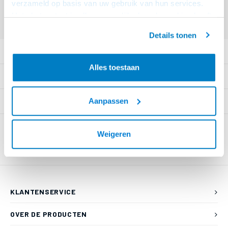
verzameld op basis van uw gebruik van hun services.
Eindgebruiker? Kijk op
www.kabelsenmeer.nl
of
www.beugelsenmeer.nl
Het chatcontact is alleen mogelijk als u de cookies heeft
Login voor prijzen (uitsluitend resellers)
geaccepteerd.
Details tonen
PRODUCTOMSCHRIJVING
Alles toestaan
SPECIFICATIES
Aanpassen
GERELATEERDE PRODUCTEN
Weigeren
KLANTENSERVICE
OVER DE PRODUCTEN