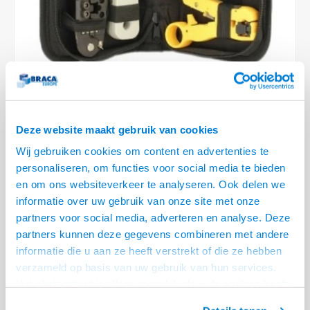
Conference Speakers en Microfoons
Speakers
Stroomkabels
TV st
Acces
HDMI 
Displ
USB C 
Draai
USB C 
Verle
BNC T
Coax &
Audio
XLR &
Camera Beugels
Overige
BNC / SDI Kabels
Access
HDMI 
USB C
USB C 
Stekk
BNC A
Coax 
Audio
Conne
Kabels voor Camera's
Coax en F-Connector Kabels
HDMI 
USB C
USB A 
Power
BNC a
RCA &
Overige Camera Accessoires
Composiet Video Kabels
HDMI 
USB C
USB 2.
Stroo
1 OP VOORRAAD
Deze website maakt gebruik van cookies
RCA &
Audio kabels
VOOR 20.30 BESTELD, MORGEN GELEVERD!
Wij gebruiken cookies om content en advertenties te
USB 2
personaliseren, om functies voor social media te bieden
• Complete Professionele Netwerk aansluitset
XLR en Jack kabels
en om ons websiteverkeer te analyseren. Ook delen we
USB 2
• Netwerktang, Doggertang, Kabelstripper en Kabel tester
informatie over uw gebruik van onze site met onze
• Alles netjes in één Etui
Lees meer
Speaker kabels
partners voor social media, adverteren en analyse. Deze
partners kunnen deze gegevens combineren met andere
Variant
Prijs
Aantal
informatie die u aan ze heeft verstrekt of die ze hebben
verzameld op basis van uw gebruik van hun services.
Netwerk Gereedschap in Etui
€--,--
Het chatcontact is alleen mogelijk als u de cookies heeft
Eindgebruiker? Kijk op
www.kabelsenmeer.nl
of
www.beugelsenmeer.nl
geaccepteerd.