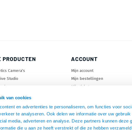
E PRODUCTEN
ACCOUNT
tics Camera's
Mijn account
ive Studio
Mijn bestellingen
orizon
Mijn tickets
enter Lock™
Mijn wenslijst
ik van cookies
ontent en advertenties te personaliseren, om functies voor soci
erkeer te analyseren. Ook delen we informatie over uw gebruik 
en
cial media, adverteren en analyse. Deze partners kunnen deze
C beugels
ormatie die u aan ze heeft verstrekt of die ze hebben verzameld