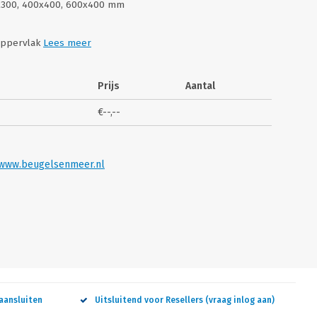
0x300, 400x400, 600x400 mm
roppervlak
Lees meer
Prijs
Aantal
€--,--
www.beugelsenmeer.nl
aansluiten
Uitsluitend voor Resellers (vraag inlog aan)