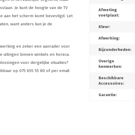
sstaan. Je kunt de hoogte van de TV
Afmeting
voetplaat:
ie aan het scherm komt bevestigd. Let
gaten, want anders kun je de
Kleur:
Afwerking:
afwerking en zeker een aanrader voor
Bijzonderheden:
ie uitingen binnen winkels en horeca.
Overige
ossingen voor dergelijke situaties?
kenmerken:
reikbaar op 075 655 55 80 of per email
Beschikbare
Accessoires:
Garantie: