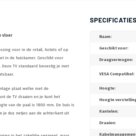
SPECIFICATIE
 vloer
Naam:
Geschikt voor:
ssing voor in de retail, hotels of op
t in de huiskamer. Geschikt voor
Draagvermogen:
. Deze TV standaard bevestig je met
atsbaar.
VESA Compatibel:
ontage plaat welke met de
Hoogte:
t de TV draaien en je kunt het
Hoogte verstellin
ogte van de paal is 1800 mm. De buis is
Kantelen:
je dus netjes aan de achterkant uit
Draaien:
Kabelmanagement
ingen in het zakelijke segment, maar