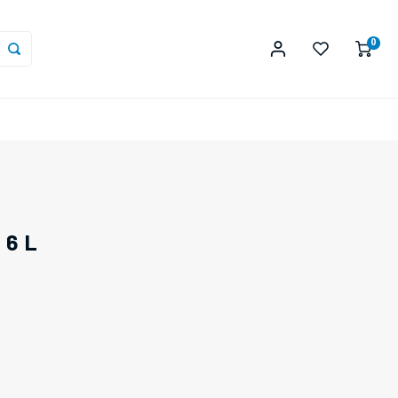
0
 6 L