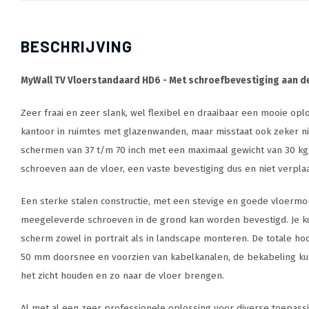
BESCHRIJVING
MyWall TV Vloerstandaard HD6 - Met schroefbevestiging aan de
Zeer fraai en zeer slank, wel flexibel en draaibaar een mooie oplo
kantoor in ruimtes met glazenwanden, maar misstaat ook zeker nie
schermen van 37 t/m 70 inch met een maximaal gewicht van 30 kg
schroeven aan de vloer, een vaste bevestiging dus en niet verpla
Een sterke stalen constructie, met een stevige en goede vloerm
meegeleverde schroeven in de grond kan worden bevestigd. Je kun
scherm zowel in portrait als in landscape monteren. De totale ho
50 mm doorsnee en voorzien van kabelkanalen, de bekabeling kun 
het zicht houden en zo naar de vloer brengen.
Al met al een zeer professionele oplossing voor diverse toepass