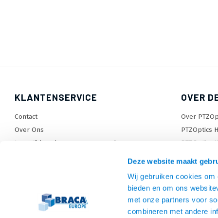
KLANTENSERVICE
OVER D
Contact
Over PTZOp
Over Ons
PTZOptics H
Levertijden, dagen en voorwaarden
PTZOptics H
Verzendkosten
Wat is Pres
Deze website maakt gebru
Retourneren en service
Sitemap
Wij gebruiken cookies om c
Garantie
TV beugel
bieden en om ons websitev
Betaalmethodes en voorwaarden
Monitorarm
met onze partners voor so
Privacy policy
Tablet en P
combineren met andere inf