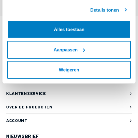
geaccepteerd.
Login voor prijzen (uitsluitend resellers)
Details tonen
PRODUCTOMSCHRIJVING
Alles toestaan
SPECIFICATIES
Aanpassen
Weigeren
KLANTENSERVICE
OVER DE PRODUCTEN
ACCOUNT
NIEUWSBRIEF