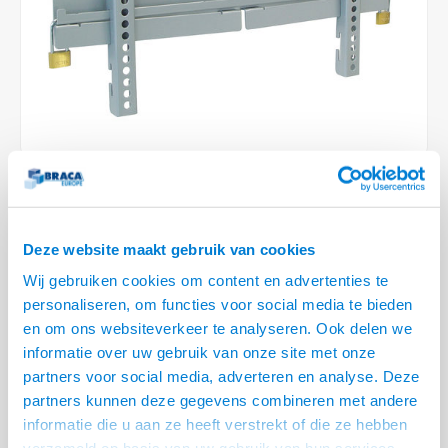
Conference Speakers en Microfoons
Speakers
Stroomkabels
TV st
Acces
HDMI 
Displ
USB C 
Draai
USB C 
Verle
BNC T
Coax &
Audio
XLR &
Camera Beugels
Overige
BNC / SDI Kabels
Access
HDMI 
USB C
USB C 
Stekk
BNC A
ingsoptie
Coax 
Audio
Conne
Kabels voor Camera's
Coax en F-Connector Kabels
HDMI 
USB C
USB A 
Power
BNC a
RCA &
Overige Camera Accessoires
Composiet Video Kabels
HDMI 
USB C
USB 2.
Stroo
1 OP VOORRAAD
RCA &
Audio kabels
VOOR 20.30 BESTELD, MORGEN GELEVERD!
USB 2
Deze website maakt gebruik van cookies
• 32 t/m 43 inch, max. 75 kg
XLR en Jack kabels
USB 2
Wij gebruiken cookies om content en advertenties te
• VESA 100x100,100x200,200x100,200x200,200x300,300x200,400x200,
personaliseren, om functies voor social media te bieden
400x300 mm
Speaker kabels
en om ons websiteverkeer te analyseren. Ook delen we
• Afstand tot de wand 25 mm
informatie over uw gebruik van onze site met onze
• Diefstal vertragingsmogelijkheid door middel van 2 hangsloten
Lees
partners voor social media, adverteren en analyse. Deze
meer
partners kunnen deze gegevens combineren met andere
informatie die u aan ze heeft verstrekt of die ze hebben
Variant
Prijs
Aantal