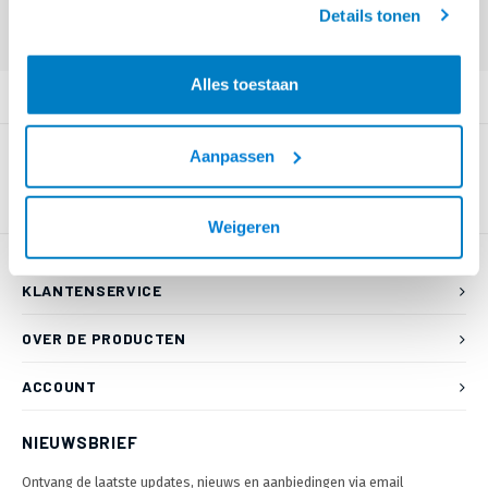
Eindgebruiker? Kijk op
www.kabelsenmeer.nl
of
www.beugelsenmeer.nl
Details tonen
Login voor prijzen (uitsluitend resellers)
Alles toestaan
PRODUCTOMSCHRIJVING
Aanpassen
Weigeren
KLANTENSERVICE
OVER DE PRODUCTEN
ACCOUNT
NIEUWSBRIEF
Ontvang de laatste updates, nieuws en aanbiedingen via email