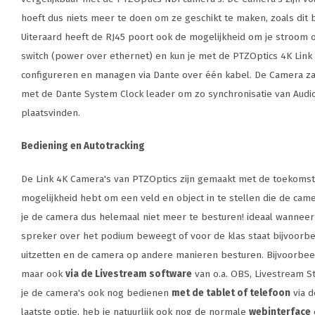
hoeft dus niets meer te doen om ze geschikt te maken, zoals dit bi
Uiteraard heeft de RJ45 poort ook de mogelijkheid om je stroom 
switch (power over ethernet) en kun je met de PTZOptics 4K Link
configureren en managen via Dante over één kabel. De Camera za
met de Dante System Clock leader om zo synchronisatie van Audio
plaatsvinden.
Bediening en Autotracking
De Link 4K Camera's van PTZOptics zijn gemaakt met de toekomst 
mogelijkheid hebt om een veld en object in te stellen die de cam
je de camera dus helemaal niet meer te besturen! ideaal wanneer 
spreker over het podium beweegt of voor de klas staat bijvoorbe
uitzetten en de camera op andere manieren besturen. Bijvoorbe
maar ook
via de Livestream software
van o.a. OBS, Livestream St
je de camera's ook nog bedienen
met de tablet of telefoon
via d
laatste optie, heb je natuurlijk ook nog de normale
webinterface