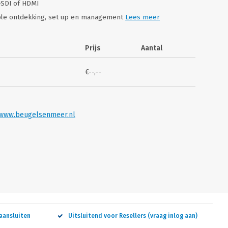
-SDI of HDMI
mple ontdekking, set up en management
Lees meer
Prijs
Aantal
€--,--
EO
VI
www.beugelsenmeer.nl
aansluiten
Uitsluitend voor Resellers (vraag inlog aan)