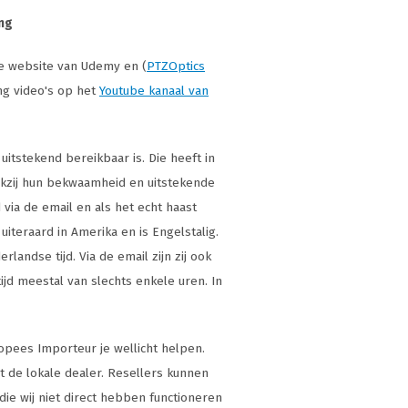
ing
de website van Udemy en (
PTZOptics
ing video's op het
Youtube kanaal van
itstekend bereikbaar is. Die heeft in
zij hun bekwaamheid en uitstekende
 via de email en als het echt haast
uiteraard in Amerika en is Engelstalig.
rlandse tijd. Via de email zijn zij ook
ijd meestal van slechts enkele uren. In
opees Importeur je wellicht helpen.
t de lokale dealer. Resellers kunnen
ie wij niet direct hebben functioneren