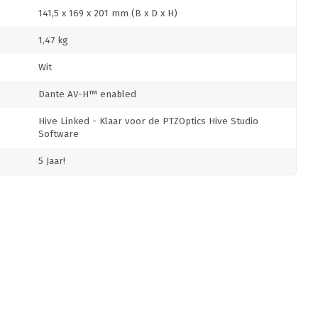
141,5 x 169 x 201 mm (B x D x H)
1,47 kg
Wit
Dante AV-H™ enabled
Hive Linked - Klaar voor de PTZOptics Hive Studio
Software
5 Jaar!