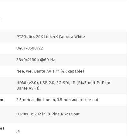
S
PTZOptics 20X Link 4K Camera White
840170500722
3840x2160p @60 Hz
Nee, wel Dante AV-H™ (4K capable)
HDMI (v2.0), USB 2.0, 3G-SDI, IP (RJ45 met PoE en
Dante AV-H)
en:
3.5 mm audio Line in, 3.5 mm audio Line out
8 Pins RS232 in, 8 Pins RS232 out
et
Ja