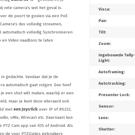
j vele camera's wel het geval is.
Visca:
over de poort te gooien via een PoE
Pan:
 Camera's dus volledig streamen,
l automatisch volledig Synchroniseren
Tilt:
 en Video naadloos te laten
Zoom:
Ingebouwde Tally-
Light:
Autoframing:
in gedachte. Vandaar dat je de
Autotracking:
era automatisch gaat volgen. Dan hoef
je een shot wilt maken, waarbij er een
Presenter Lock:
eld, maar je kunt deze uiteraard ook
Sensor:
eld met
een Joystick
over IP of RS232,
udio, vMix, Wirecast etc. Daarnaast kun
Lens:
e PTZ Cam app van IOS of Android. Als
Shutter:
en de voor PTZOptics gebruikers