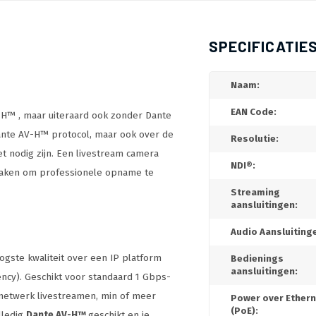
SPECIFICATIE
Naam:
EAN Code:
-H™ , maar uiteraard ook zonder Dante
Dante AV-H™ protocol, maar ook over de
Resolutie:
et nodig zijn. Een livestream camera
NDI®:
 maken om professionele opname te
Streaming
aansluitingen:
Audio Aansluiting
ogste kwaliteit over een IP platform
Bedienings
aansluitingen:
ency). Geschikt voor standaard 1 Gbps-
 netwerk livestreamen, min of meer
Power over Ethern
(PoE):
lledig
Dante AV-H™
geschikt en je