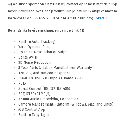
wij als tussenpersoon en zullen wij contact opnemen met de supp
meer informatie over het product, kun je natuurlijk altijd contact 
bereikbaar op 075 655 55 80 of per email naar
info@braca.nl
Belangrijkste eigenschappen van de Link 4K
Built-In Auto-Tracking
Wide Dynamic Range
Up to 4K Resolution @ 60fps
Dante AV-H
3D Noise Reduction
5 Year Parts & Labor Manufacturer Warranty
12x, 20x, and 30x Zoom Options
HDMI 2.0, USB 2.0 (Type A), Dante AV-H
PoE+
Serial Control (RS-232/RS-485)
SRT, RTSP/RTMP(S)
3.5mm Audio Embedding Connection
Camera Management Platform (Windows, Mac, and Linux)
iOS Control App
Built-In Tally Light