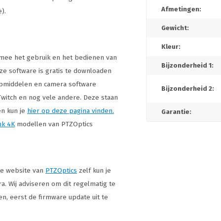
Afmetingen:
).
Gewicht:
Kleur:
mee het gebruik en het bedienen van
Bijzonderheid 1:
ze software is gratis te downloaden
lpmiddelen en camera software
Bijzonderheid 2:
 Twitch en nog vele andere. Deze staan
en kun je
hier op deze pagina vinden.
Garantie:
nk 4K
modellen van PTZOptics
 de website van
PTZOptics
zelf kun je
a. Wij adviseren om dit regelmatig te
n, eerst de firmware update uit te