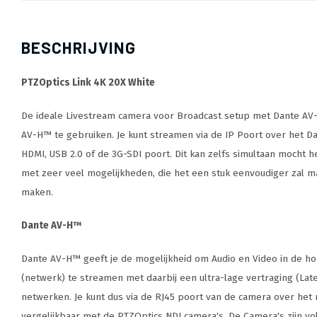
BESCHRIJVING
PTZOptics Link 4K 20X White
De ideale Livestream camera voor Broadcast setup met Dante AV
AV-H™ te gebruiken. Je kunt streamen via de IP Poort over het 
HDMI, USB 2.0 of de 3G-SDI poort. Dit kan zelfs simultaan mocht h
met zeer veel mogelijkheden, die het een stuk eenvoudiger zal
maken.
Dante AV-H™
Dante AV-H™ geeft je de mogelijkheid om Audio en Video in de ho
(netwerk) te streamen met daarbij een ultra-lage vertraging (Lat
netwerken. Je kunt dus via de RJ45 poort van de camera over het
vergelijkbaar met de PTZOptics NDI camera's. De Camera's zijn vo