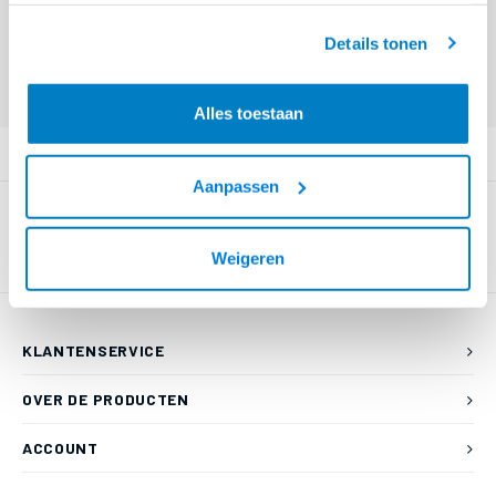
€--,--
audio kabel-2.0 meter
geaccepteerd.
Details tonen
Eindgebruiker? Kijk op
www.kabelsenmeer.nl
of
www.beugelsenmeer.nl
Login voor prijzen (uitsluitend resellers)
Alles toestaan
PRODUCTOMSCHRIJVING
Aanpassen
Weigeren
KLANTENSERVICE
OVER DE PRODUCTEN
ACCOUNT