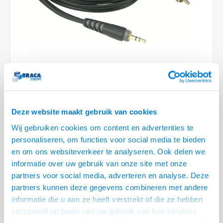
Conference Speakers en Microfoons
Speakers
Stroomkabels
TV st
Acces
HDMI 
Displ
USB C 
Draai
USB C 
Verle
BNC T
Coax &
Audio
XLR &
Camera Beugels
Overige
BNC / SDI Kabels
Access
HDMI 
USB C
USB C 
Stekk
BNC A
Coax 
Audio
Conne
Kabels voor Camera's
Coax en F-Connector Kabels
HDMI 
USB C
USB A 
Power
BNC a
RCA &
Overige Camera Accessoires
Composiet Video Kabels
HDMI 
USB C
USB 2.
Stroo
RCA &
Audio kabels
LEVERTIJD 4 TOT 8 DAGEN
USB 2
Deze website maakt gebruik van cookies
Wij gebruiken cookies om content en advertenties te
XLR en Jack kabels
• Zeer goede kwaliteit 3.5 mm - 2 RCA audio kabel
USB 2
personaliseren, om functies voor social media te bieden
• Extreem flexibel, voorzien van trek ontlasting
en om ons websiteverkeer te analyseren. Ook delen we
Speaker kabels
• 24 Karaats vergulde contacten
informatie over uw gebruik van onze site met onze
partners voor social media, adverteren en analyse. Deze
Nog 7 stuks beschikbaar Op = Op!
Lees meer
partners kunnen deze gegevens combineren met andere
informatie die u aan ze heeft verstrekt of die ze hebben
Variant
Prijs
Aantal
verzameld op basis van uw gebruik van hun services.
3.5mm stereo Jack male - 2 RCA
Het chatcontact is alleen mogelijk als u de cookies heeft