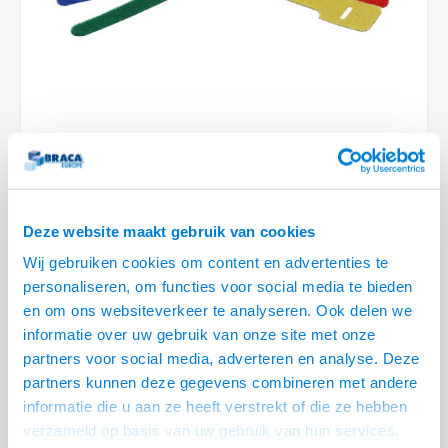
Conference Speakers en Microfoons
Speakers
Stroomkabels
TV st
Acces
HDMI 
Displ
USB C 
Draai
USB C 
Verle
BNC T
Coax &
Audio
XLR &
Camera Beugels
Overige
BNC / SDI Kabels
Access
HDMI 
USB C
USB C 
Stekk
BNC A
Coax 
Audio
Conne
Kabels voor Camera's
Coax en F-Connector Kabels
HDMI 
USB C
USB A 
Power
BNC a
RCA &
Overige Camera Accessoires
Composiet Video Kabels
HDMI 
USB C
USB 2.
Stroo
RCA &
9 OP VOORRAAD
Audio kabels
USB 2
Deze website maakt gebruik van cookies
VOOR 20.30 BESTELD, MORGEN GELEVERD!
XLR en Jack kabels
Wij gebruiken cookies om content en advertenties te
USB 2
• Lengte 325 mm, verpakt per 5 stuks
personaliseren, om functies voor social media te bieden
• Veilig en betrouwbaar van een zeer degelijke kwaliteit
Speaker kabels
en om ons websiteverkeer te analyseren. Ook delen we
• Voor herhaaldelijk gebruik
informatie over uw gebruik van onze site met onze
partners voor social media, adverteren en analyse. Deze
Laatste voorraad Op = Op!
Lees meer
partners kunnen deze gegevens combineren met andere
informatie die u aan ze heeft verstrekt of die ze hebben
Variant
Prijs
Aantal
verzameld op basis van uw gebruik van hun services.