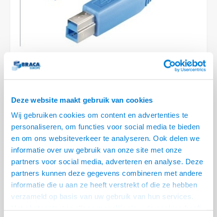
Conference Speakers en Microfoons
Speakers
Stroomkabels
TV st
Acces
HDMI 
Displ
USB C 
Draai
USB C 
Verle
BNC T
Coax &
Audio
XLR &
Camera Beugels
Overige
BNC / SDI Kabels
Access
HDMI 
USB C
USB C 
Stekk
BNC A
Coax 
Audio
Conne
Kabels voor Camera's
Coax en F-Connector Kabels
HDMI 
USB C
USB A 
Power
BNC a
RCA &
Overige Camera Accessoires
Composiet Video Kabels
HDMI 
USB C
USB 2.
Stroo
RCA &
8 OP VOORRAAD
Deze website maakt gebruik van cookies
Audio kabels
USB 2
VOOR 20.30 BESTELD, MORGEN GELEVERD!
Wij gebruiken cookies om content en advertenties te
XLR en Jack kabels
personaliseren, om functies voor social media te bieden
USB 2
• USB 3.0 A-B kabel, blauw
en om ons websiteverkeer te analyseren. Ook delen we
• Data transferrate 5 Gb per seconde
Speaker kabels
informatie over uw gebruik van onze site met onze
• Dubbel afgeschermde kabel
Lees meer
partners voor social media, adverteren en analyse. Deze
partners kunnen deze gegevens combineren met andere
Variant
Prijs
Aantal
informatie die u aan ze heeft verstrekt of die ze hebben
verzameld op basis van uw gebruik van hun services.
USB A male - USB B male (USB
€--,--
3.0) - 2.0 meter
Het chatcontact is alleen mogelijk als u de cookies heeft