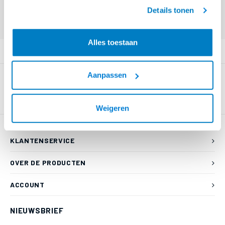
geaccepteerd.
Eindgebruiker? Kijk op
www.kabelsenmeer.nl
of
www.beugelsenmeer.nl
Details tonen
Login voor prijzen (uitsluitend resellers)
Alles toestaan
PRODUCTOMSCHRIJVING
Aanpassen
Weigeren
KLANTENSERVICE
OVER DE PRODUCTEN
ACCOUNT
NIEUWSBRIEF