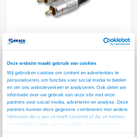
6.35 m
Conference Speakers en Microfoons
Speakers
Stroomkabels
TV st
Acces
HDMI 
Displ
USB C 
Draai
USB C 
Verle
BNC T
Coax &
Audio
XLR &
Camera Beugels
Overige
BNC / SDI Kabels
Access
HDMI 
USB C
USB C 
Stekk
BNC A
Coax 
Audio
Conne
Kabels voor Camera's
Coax en F-Connector Kabels
HDMI 
USB C
USB A 
Power
BNC a
RCA &
Overige Camera Accessoires
Composiet Video Kabels
HDMI 
USB C
USB 2.
Stroo
RCA &
5 OP VOORRAAD
Deze website maakt gebruik van cookies
Audio kabels
USB 2
VOOR 20.30 BESTELD, MORGEN GELEVERD!
Wij gebruiken cookies om content en advertenties te
XLR en Jack kabels
personaliseren, om functies voor social media te bieden
USB 2
• Premium Quality audio kabel
en om ons websiteverkeer te analyseren. Ook delen we
• Zeer soepele zuurstof vrije koperen kabel
Speaker kabels
informatie over uw gebruik van onze site met onze
• Hoge kwaliteit aangegoten connectoren
Lees meer
partners voor social media, adverteren en analyse. Deze
partners kunnen deze gegevens combineren met andere
Variant
Prijs
Aantal
informatie die u aan ze heeft verstrekt of die ze hebben
verzameld op basis van uw gebruik van hun services.
High Quality audio kabel 3.5mm -
€--,--
2 RCA kabel-0.5 meter
Het chatcontact is alleen mogelijk als u de cookies heeft