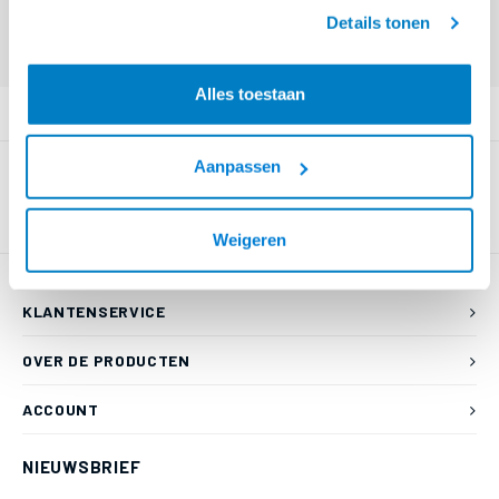
geaccepteerd.
Eindgebruiker? Kijk op
www.kabelsenmeer.nl
of
www.beugelsenmeer.nl
Details tonen
Login voor prijzen (uitsluitend resellers)
Alles toestaan
PRODUCTOMSCHRIJVING
Aanpassen
Weigeren
KLANTENSERVICE
OVER DE PRODUCTEN
ACCOUNT
NIEUWSBRIEF