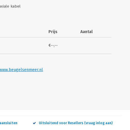
axiale kabel
Prijs
Aantal
€--,--
www.beugelsenmeer.nl
aansluiten
Uitsluitend voor Resellers (vraag inlog aan)