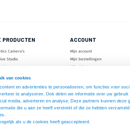
E PRODUCTEN
ACCOUNT
tics Camera's
Mijn account
ive Studio
Mijn bestellingen
orizon
Mijn tickets
enter Lock™
Mijn wenslijst
ik van cookies
ontent en advertenties te personaliseren, om functies voor soci
erkeer te analyseren. Ook delen we informatie over uw gebruik 
en
cial media, adverteren en analyse. Deze partners kunnen deze
C beugels
ormatie die u aan ze heeft verstrekt of die ze hebben verzameld
s
es.
mogelijk als u de cookies heeft geaccepteerd.
 & omvormers
en aansluiten