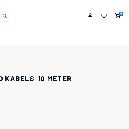
0
OP = OP
IO KABELS-10 METER