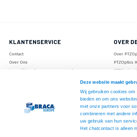
KLANTENSERVICE
OVER D
Contact
Over PTZOp
Over Ons
PTZOptics H
Levertijden, dagen en voorwaarden
PTZOptics H
Verzendkosten
Wat is Pres
Deze website maakt gebru
Retourneren en service
Sitemap
Wij gebruiken cookies om c
Garantie
TV beugel
bieden en om ons websitev
Betaalmethodes en voorwaarden
Monitorarm
met onze partners voor so
Privacy policy
Tablet en P
combineren met andere inf
Algemene voorwaarden
HDMI kabel
uw gebruik van hun servic
Het chatcontact is alleen 
Converters
Wegwerken 