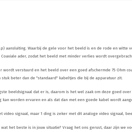
 aansluiting. Waarbij de gele voor het beeld is en de rode en witte voor
Coaxiale ader, zodat het beeld met minder verlies wordt overgebracht
er wordt verstuurd en het beeld over een goed afschermde 75 Ohm coaxi
tuk beter dan de "standaard" kabeltjes die bij de apparatuur zit.
agste beeldsignaal dat er is, daarom is het wel zaak om deze goed over
ig kan worden ervaren en als dat dan met een goede kabel wordt aangesl
video signaal, maar 1 ding is zeker met dit analoge video signaal, beel
t het beste is in jouw situatie? Vraag het ons gerust, daar zijn we voo