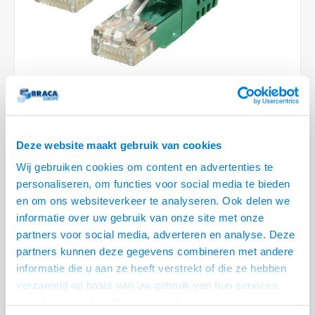
Conference Speakers en Microfoons
Speakers
Stroomkabels
TV st
Acces
HDMI 
Displ
USB C 
Draai
USB C 
Verle
BNC T
Coax &
Audio
XLR &
Camera Beugels
Overige
BNC / SDI Kabels
Access
HDMI 
USB C
USB C 
Stekk
BNC A
Coax 
Audio
Conne
Kabels voor Camera's
Coax en F-Connector Kabels
HDMI 
USB C
USB A 
Power
BNC a
RCA &
Overige Camera Accessoires
Composiet Video Kabels
HDMI 
USB C
USB 2.
Stroo
RCA &
269 OP VOORRAAD
Deze website maakt gebruik van cookies
Audio kabels
USB 2
VOOR 20.30 BESTELD, MORGEN GELEVERD!
Wij gebruiken cookies om content en advertenties te
XLR en Jack kabels
personaliseren, om functies voor social media te bieden
USB 2
• Separate shielded twisted pair Netwerkkabel
en om ons websiteverkeer te analyseren. Ook delen we
• 99,98 % zuurstof vrije koperen aders
Speaker kabels
informatie over uw gebruik van onze site met onze
• Ideaal voor het bedrijfsleven, groot en klein
Lees meer
partners voor social media, adverteren en analyse. Deze
partners kunnen deze gegevens combineren met andere
Variant
Prijs
Aantal
informatie die u aan ze heeft verstrekt of die ze hebben
verzameld op basis van uw gebruik van hun services.
Cat 6a SSTP netwerk kabel
€--,--
(Groen)-10 meter
Het chatcontact is alleen mogelijk als u de cookies heeft