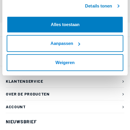
geaccepteerd.
Eindgebruiker? Kijk op
www.kabelsenmeer.nl
of
www.beugelsenmeer.nl
Details tonen
Login voor prijzen (uitsluitend resellers)
Alles toestaan
PRODUCTOMSCHRIJVING
Aanpassen
Weigeren
KLANTENSERVICE
OVER DE PRODUCTEN
ACCOUNT
NIEUWSBRIEF