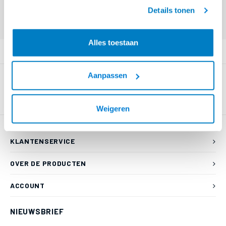
geaccepteerd.
Eindgebruiker? Kijk op
www.kabelsenmeer.nl
of
www.beugelsenmeer.nl
Details tonen
Login voor prijzen (uitsluitend resellers)
Alles toestaan
PRODUCTOMSCHRIJVING
Aanpassen
Weigeren
KLANTENSERVICE
OVER DE PRODUCTEN
ACCOUNT
NIEUWSBRIEF