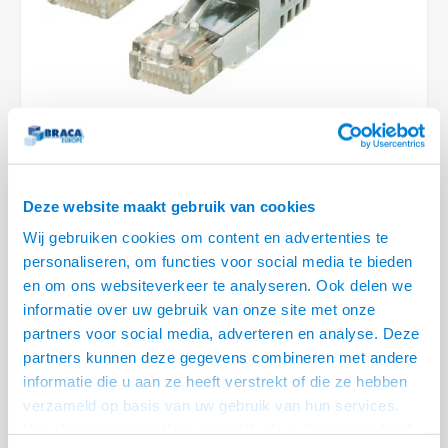
Conference Speakers en Microfoons
Speakers
Stroomkabels
TV st
Acces
HDMI 
Displ
USB C 
Draai
USB C 
Verle
BNC T
Coax &
Audio
XLR &
Camera Beugels
Overige
BNC / SDI Kabels
Access
HDMI 
USB C
USB C 
Stekk
BNC A
Coax 
Audio
Conne
Kabels voor Camera's
Coax en F-Connector Kabels
HDMI 
USB C
USB A 
Power
BNC a
RCA &
Overige Camera Accessoires
Composiet Video Kabels
HDMI 
USB C
USB 2.
Stroo
RCA &
45 OP VOORRAAD
Deze website maakt gebruik van cookies
Audio kabels
USB 2
VOOR 20.30 BESTELD, MORGEN GELEVERD!
Wij gebruiken cookies om content en advertenties te
XLR en Jack kabels
personaliseren, om functies voor social media te bieden
USB 2
• Separate shielded twisted pair Netwerkkabel
en om ons websiteverkeer te analyseren. Ook delen we
• 99,98 % zuurstof vrije koperen aders
Speaker kabels
informatie over uw gebruik van onze site met onze
• Ideaal voor het bedrijfsleven, groot en klein
Lees meer
partners voor social media, adverteren en analyse. Deze
partners kunnen deze gegevens combineren met andere
Variant
Prijs
Aantal
informatie die u aan ze heeft verstrekt of die ze hebben
verzameld op basis van uw gebruik van hun services.
Cat 6a SSTP netwerk kabel
€--,--
(Wit)-3.0 meter
Het chatcontact is alleen mogelijk als u de cookies heeft