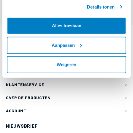
geaccepteerd.
Eindgebruiker? Kijk op
www.kabelsenmeer.nl
of
www.beugelsenmeer.nl
Details tonen
Login voor prijzen (uitsluitend resellers)
Alles toestaan
PRODUCTOMSCHRIJVING
Aanpassen
Weigeren
KLANTENSERVICE
OVER DE PRODUCTEN
ACCOUNT
NIEUWSBRIEF