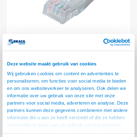
Conference Speakers en Microfoons
Speakers
Stroomkabels
TV st
Acces
HDMI 
Displ
USB C 
Draai
USB C 
Verle
BNC T
Coax &
Audio
XLR &
Camera Beugels
Overige
BNC / SDI Kabels
Access
HDMI 
USB C
USB C 
Stekk
BNC A
Coax 
Audio
Conne
Kabels voor Camera's
Coax en F-Connector Kabels
HDMI 
USB C
USB A 
Power
BNC a
RCA &
Overige Camera Accessoires
Composiet Video Kabels
HDMI 
USB C
USB 2.
Stroo
2 OP VOORRAAD
RCA &
Deze website maakt gebruik van cookies
Audio kabels
VOOR 20.30 BESTELD, MORGEN GELEVERD!
USB 2
Wij gebruiken cookies om content en advertenties te
• Cat 6 Netwerkkabel
XLR en Jack kabels
personaliseren, om functies voor social media te bieden
USB 2
• CCA Aders (Copper Coated Aluminium) een legering van koper en
en om ons websiteverkeer te analyseren. Ook delen we
aluminium
Speaker kabels
informatie over uw gebruik van onze site met onze
• Geschikt voor thuisgebruik
Lees meer
partners voor social media, adverteren en analyse. Deze
partners kunnen deze gegevens combineren met andere
Variant
Prijs
Aantal
informatie die u aan ze heeft verstrekt of die ze hebben
verzameld op basis van uw gebruik van hun services.
Cat 6 UTP patchkabel Grijs-0.3
€--,--
Het chatcontact is alleen mogelijk als u de cookies heeft
meter