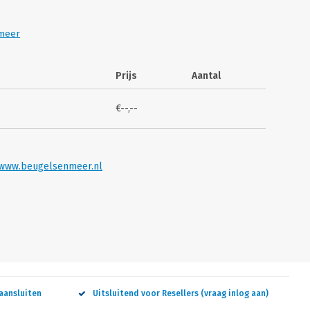
meer
Prijs
Aantal
€--,--
www.beugelsenmeer.nl
aansluiten
Uitsluitend voor Resellers (vraag inlog aan)