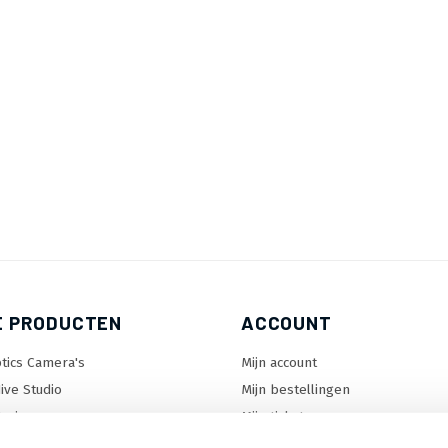
E PRODUCTEN
ACCOUNT
tics Camera's
Mijn account
ive Studio
Mijn bestellingen
orizon
Mijn tickets
enter Lock™
Mijn wenslijst