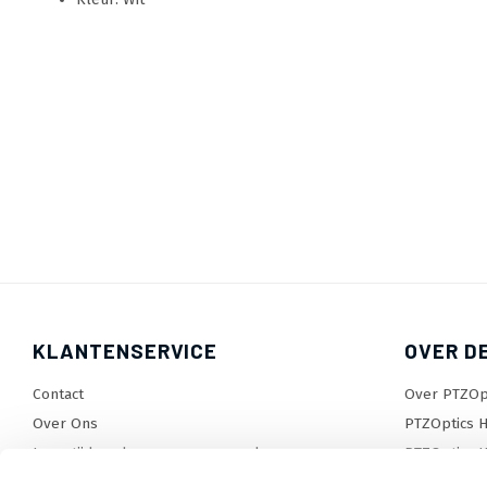
KLANTENSERVICE
OVER D
Contact
Over PTZOp
Over Ons
PTZOptics H
Levertijden, dagen en voorwaarden
PTZOptics H
Verzendkosten
Wat is Pres