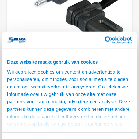
Conference Speakers en Microfoons
Speakers
Stroomkabels
TV st
Acces
HDMI 
Displ
USB C 
Draai
USB C 
Verle
BNC T
Coax &
Audio
XLR &
Camera Beugels
Overige
BNC / SDI Kabels
Access
HDMI 
USB C
USB C 
Stekk
BNC A
Coax 
Audio
Conne
Kabels voor Camera's
Coax en F-Connector Kabels
HDMI 
USB C
USB A 
Power
BNC a
RCA &
Overige Camera Accessoires
Composiet Video Kabels
HDMI 
USB C
USB 2.
Stroo
RCA &
Deze website maakt gebruik van cookies
Audio kabels
LEVERTIJD 2 TOT 5 DAGEN
USB 2
Wij gebruiken cookies om content en advertenties te
personaliseren, om functies voor social media te bieden
XLR en Jack kabels
• Euro - IEC C 7 apparaat snoer
USB 2
en om ons websiteverkeer te analyseren. Ook delen we
• Haakse IEC C 7 connector
informatie over uw gebruik van onze site met onze
Speaker kabels
• KEMA, CE, CDE en TüV gecertificeerde kabel
Lees meer
partners voor social media, adverteren en analyse. Deze
partners kunnen deze gegevens combineren met andere
Variant
Prijs
Aantal
informatie die u aan ze heeft verstrekt of die ze hebben
Stroomkabel C7/16 - C7 (haaks)
verzameld op basis van uw gebruik van hun services.
€--,--
-2.0 meter
Het chatcontact is alleen mogelijk als u de cookies heeft
geaccepteerd.