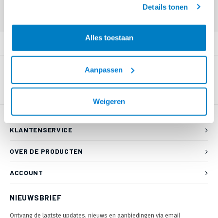
Eindgebruiker? Kijk op
www.kabelsenmeer.nl
of
www.beugelsenmeer.nl
Details tonen
Login voor prijzen (uitsluitend resellers)
Alles toestaan
PRODUCTOMSCHRIJVING
Aanpassen
Weigeren
KLANTENSERVICE
OVER DE PRODUCTEN
ACCOUNT
NIEUWSBRIEF
Ontvang de laatste updates, nieuws en aanbiedingen via email