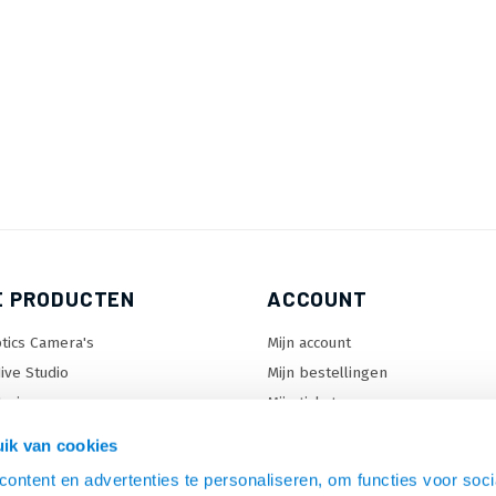
E PRODUCTEN
ACCOUNT
tics Camera's
Mijn account
ive Studio
Mijn bestellingen
orizon
Mijn tickets
enter Lock™
Mijn wenslijst
ik van cookies
ontent en advertenties te personaliseren, om functies voor soci