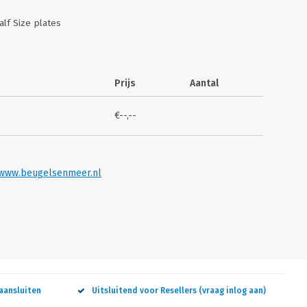
lf Size plates
Prijs
Aantal
€--,--
www.beugelsenmeer.nl
aansluiten
Uitsluitend voor Resellers (vraag inlog aan)