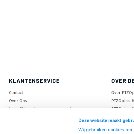
KLANTENSERVICE
OVER D
Contact
Over PTZOp
Over Ons
PTZOptics H
Levertijden, dagen en voorwaarden
PTZOptics H
Verzendkosten
Wat is Pres
Deze website maakt gebru
Retourneren en service
Sitemap
Wij gebruiken cookies om c
Garantie
TV beugel