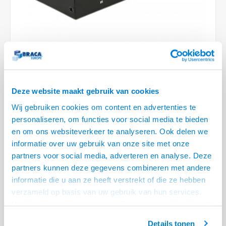
Conference Speakers en Microfoons
Speakers
Stroomkabels
TV st
Acces
HDMI 
Displ
USB C 
Draai
USB C 
Verle
BNC T
Coax &
Audio
XLR &
Camera Beugels
Overige
BNC / SDI Kabels
Access
HDMI 
USB C
USB C 
Stekk
BNC A
Coax 
Audio
Conne
Kabels voor Camera's
Coax en F-Connector Kabels
HDMI 
USB C
USB A 
Power
BNC a
RCA &
Overige Camera Accessoires
Composiet Video Kabels
HDMI 
USB C
USB 2.
Stroo
Deze website maakt gebruik van cookies
RCA &
LEVERTIJD 2 TOT 5 DAGEN
Audio kabels
Wij gebruiken cookies om content en advertenties te
USB 2
personaliseren, om functies voor social media te bieden
• Bedienen met afstandsbediening
XLR en Jack kabels
en om ons websiteverkeer te analyseren. Ook delen we
• 5 ingangen en 1 uitgang - nooit meer ingangen te kort
USB 2
informatie over uw gebruik van onze site met onze
• Max. Resolutie 3840 x 2160 @ 60Hz
Lees meer
Speaker kabels
partners voor social media, adverteren en analyse. Deze
partners kunnen deze gegevens combineren met andere
Variant
Prijs
Aantal
informatie die u aan ze heeft verstrekt of die ze hebben
HDMI UHD Switch 5 in - 1 uit
€--,--
verzameld op basis van uw gebruik van hun services.
Het chatcontact is alleen mogelijk als u de cookies heeft
Eindgebruiker? Kijk op
www.kabelsenmeer.nl
of
www.beugelsenmeer.nl
geaccepteerd.
Details tonen
Login voor prijzen (uitsluitend resellers)