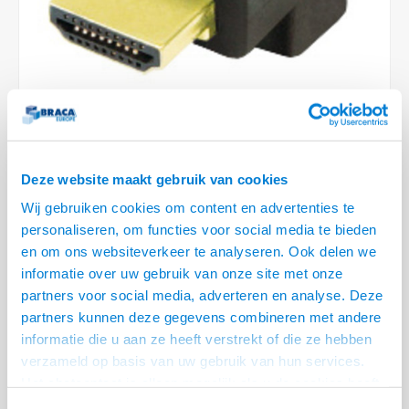
Conference Speakers en Microfoons
Speakers
Stroomkabels
TV st
Acces
HDMI 
Displ
USB C 
Draai
USB C 
Verle
BNC T
Coax &
Audio
XLR &
Camera Beugels
Overige
BNC / SDI Kabels
Access
HDMI 
USB C
USB C 
Stekk
BNC A
Coax 
Audio
Conne
Kabels voor Camera's
Coax en F-Connector Kabels
HDMI 
USB C
USB A 
Power
BNC a
RCA &
Overige Camera Accessoires
Composiet Video Kabels
HDMI 
USB C
USB 2.
Stroo
14 OP VOORRAAD
RCA &
Deze website maakt gebruik van cookies
Audio kabels
VOOR 20.30 BESTELD, MORGEN GELEVERD!
USB 2
Wij gebruiken cookies om content en advertenties te
personaliseren, om functies voor social media te bieden
• Verleg de poort van je HDMI aansluiting
XLR en Jack kabels
USB 2
en om ons websiteverkeer te analyseren. Ook delen we
• Biedt uitkomst als de poort lastig benaderbaar is met de kabel
Lees
informatie over uw gebruik van onze site met onze
meer
Speaker kabels
partners voor social media, adverteren en analyse. Deze
partners kunnen deze gegevens combineren met andere
Variant
Prijs
Aantal
informatie die u aan ze heeft verstrekt of die ze hebben
HDMI male - HDMI female
verzameld op basis van uw gebruik van hun services.
€--,--
90°adapter
Het chatcontact is alleen mogelijk als u de cookies heeft
geaccepteerd.
Eindgebruiker? Kijk op
www.kabelsenmeer.nl
of
www.beugelsenmeer.nl