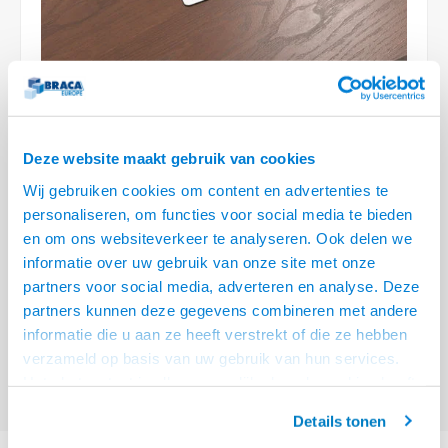
Conference Speakers en Microfoons
Speakers
Stroomkabels
TV st
Acces
HDMI 
Displ
USB C 
Draai
USB C 
Verle
BNC T
Coax &
Audio
XLR &
Camera Beugels
Overige
BNC / SDI Kabels
Access
HDMI 
USB C
USB C 
Stekk
BNC A
Coax 
Audio
Conne
Kabels voor Camera's
Coax en F-Connector Kabels
HDMI 
USB C
USB A 
Power
BNC a
RCA &
Deze website maakt gebruik van cookies
Overige Camera Accessoires
Composiet Video Kabels
HDMI 
USB C
USB 2.
Stroo
RCA &
Wij gebruiken cookies om content en advertenties te
1 OP VOORRAAD
Audio kabels
personaliseren, om functies voor social media te bieden
USB 2
VOOR 20.30 BESTELD, MORGEN GELEVERD!
en om ons websiteverkeer te analyseren. Ook delen we
XLR en Jack kabels
informatie over uw gebruik van onze site met onze
USB 2
Variant
Prijs
Aantal
partners voor social media, adverteren en analyse. Deze
Speaker kabels
partners kunnen deze gegevens combineren met andere
Flip Up - 3 Voudig - 2x Stroom, 1x
€--,--
Leeg - Zwart
informatie die u aan ze heeft verstrekt of die ze hebben
verzameld op basis van uw gebruik van hun services.
Eindgebruiker? Kijk op
www.kabelsenmeer.nl
of
www.beugelsenmeer.nl
Het chatcontact is alleen mogelijk als u de cookies heeft
Login voor prijzen (uitsluitend resellers)
geaccepteerd.
Details tonen