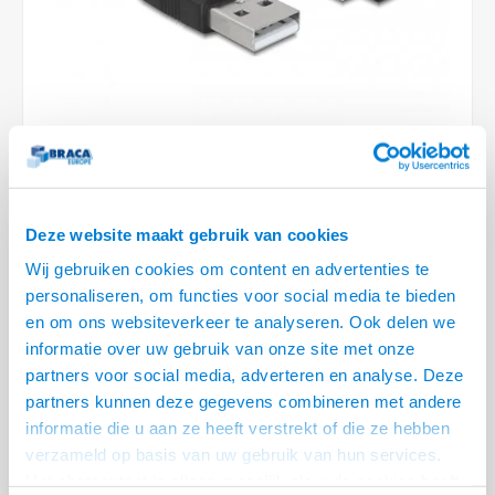
Conference Speakers en Microfoons
Speakers
Stroomkabels
TV st
Acces
HDMI 
Displ
USB C 
Draai
USB C 
Verle
BNC T
Coax &
Audio
XLR &
Camera Beugels
Overige
BNC / SDI Kabels
Access
HDMI 
USB C
USB C 
Stekk
BNC A
Coax 
Audio
Conne
Kabels voor Camera's
Coax en F-Connector Kabels
HDMI 
USB C
USB A 
Power
BNC a
RCA &
Overige Camera Accessoires
Composiet Video Kabels
HDMI 
USB C
USB 2.
Stroo
RCA &
Audio kabels
Deze website maakt gebruik van cookies
LEVERTIJD 2 TOT 5 DAGEN
USB 2
Wij gebruiken cookies om content en advertenties te
XLR en Jack kabels
• Haakse USB Mini B5 aansluiting
personaliseren, om functies voor social media te bieden
USB 2
• High Quality USB 2.0 kabel
en om ons websiteverkeer te analyseren. Ook delen we
Speaker kabels
• Voor het aansluiten van apparaten met een USB mini B aansluiting
informatie over uw gebruik van onze site met onze
Lees meer
partners voor social media, adverteren en analyse. Deze
partners kunnen deze gegevens combineren met andere
Variant
Prijs
Aantal
informatie die u aan ze heeft verstrekt of die ze hebben
verzameld op basis van uw gebruik van hun services.
USB A - Haakse USB mini B5 kabel
€--,--
Het chatcontact is alleen mogelijk als u de cookies heeft
- 2.0 meter