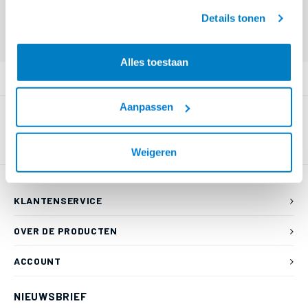
geaccepteerd.
Details tonen
Eindgebruiker? Kijk op
www.kabelsenmeer.nl
of
www.beugelsenmeer.nl
Login voor prijzen (uitsluitend resellers)
Alles toestaan
PRODUCTOMSCHRIJVING
Aanpassen
Weigeren
KLANTENSERVICE
OVER DE PRODUCTEN
ACCOUNT
NIEUWSBRIEF