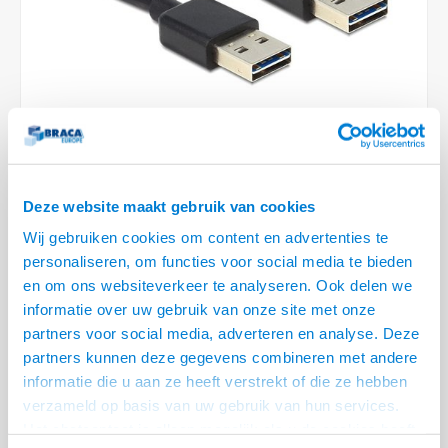
6.35 m
Conference Speakers en Microfoons
Speakers
Stroomkabels
TV st
Acces
HDMI 
Displ
USB C 
Draai
USB C 
Verle
BNC T
Coax &
Audio
XLR &
Camera Beugels
Overige
BNC / SDI Kabels
Access
HDMI 
USB C
USB C 
Stekk
BNC A
Coax 
Audio
Conne
Kabels voor Camera's
Coax en F-Connector Kabels
HDMI 
USB C
USB A 
Power
BNC a
RCA &
Overige Camera Accessoires
Composiet Video Kabels
HDMI 
USB C
USB 2.
Stroo
RCA &
1 OP VOORRAAD
Deze website maakt gebruik van cookies
Audio kabels
USB 2
VOOR 20.30 BESTELD, MORGEN GELEVERD!
Wij gebruiken cookies om content en advertenties te
XLR en Jack kabels
personaliseren, om functies voor social media te bieden
USB 2
• 2 zijde in te steken, altijd de juiste kant
en om ons websiteverkeer te analyseren. Ook delen we
• USB 2.0 Specificatie
Speaker kabels
informatie over uw gebruik van onze site met onze
• Volledig afgeschermde kabel
Lees meer
partners voor social media, adverteren en analyse. Deze
partners kunnen deze gegevens combineren met andere
Variant
Prijs
Aantal
informatie die u aan ze heeft verstrekt of die ze hebben
verzameld op basis van uw gebruik van hun services.
Easy USB A male - USB A male
€--,--
(USB 2.0) - 2.0 meter
Het chatcontact is alleen mogelijk als u de cookies heeft