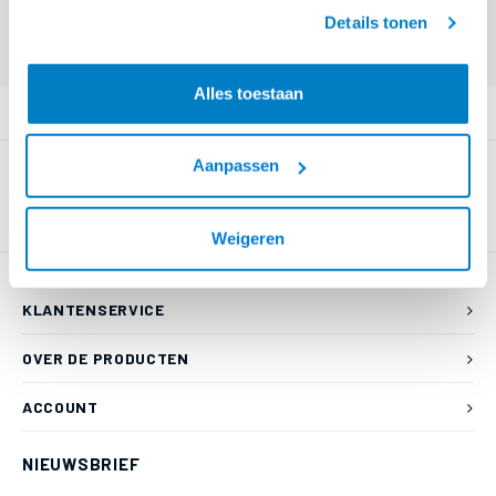
geaccepteerd.
Eindgebruiker? Kijk op
www.kabelsenmeer.nl
of
www.beugelsenmeer.nl
Details tonen
Login voor prijzen (uitsluitend resellers)
Alles toestaan
PRODUCTOMSCHRIJVING
Aanpassen
Weigeren
KLANTENSERVICE
OVER DE PRODUCTEN
ACCOUNT
NIEUWSBRIEF