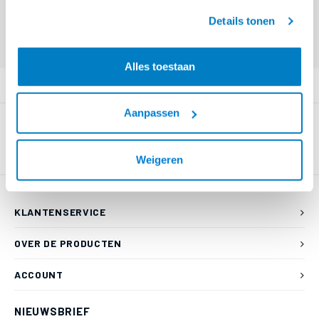
geaccepteerd.
Details tonen
Eindgebruiker? Kijk op
www.kabelsenmeer.nl
of
www.beugelsenmeer.nl
Login voor prijzen (uitsluitend resellers)
Alles toestaan
PRODUCTOMSCHRIJVING
Aanpassen
Weigeren
KLANTENSERVICE
OVER DE PRODUCTEN
ACCOUNT
NIEUWSBRIEF